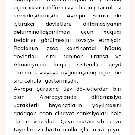
üçün xüsusi diffamasiya hüquq təcrübəsi
formalaşdırmışdır. Avropa Şurası da
iştirakçı dövlətlərə diffamasiyanın
dekriminallaşdırılması üçün hüquqi
tədbirlər görülməsini tövsiyə etmişdir.
Regionun əsas kontinental hüquq
dövlətləri kimi tanınan Fransa və
Almaniyanın hüquq sistemləri qeyd
olunan tövsiyəyə uyğunlaşmaq üçün bir
sıra cəhdlər göstərmişdir.
Avropa Şurasına üzv dövlətlərdən biri
olan Azərbaycanda diffamasiya
xarakterli bəyanatların yayılmasını
qadağan edən cinayət sanksiyaları hələ
də mövcuddur. Qeyri-mütənasib cəza
təyinləri və hətta mülki işlər üzrə qeyri-