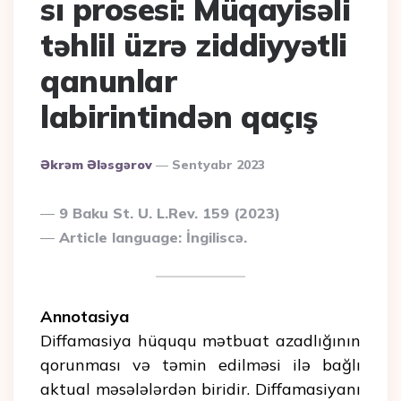
sı prosesi: Müqayisəli
təhlil üzrə ziddiyyətli
qanunlar
labirintindən qaçış
Posted
Əkrəm Ələsgərov
Sentyabr 2023
By
9 Baku St. U. L.Rev. 159 (2023)
Article language: İngiliscə.
Annotasiya
Diffamasiya hüququ mətbuat azadlığının
qorunması və təmin edilməsi ilə bağlı
aktual məsələlərdən biridir. Diffamasiyanı