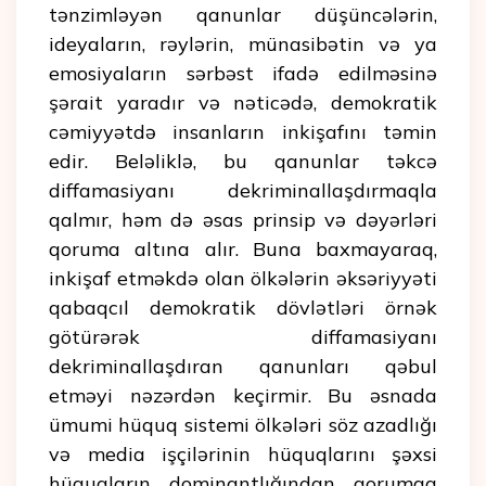
tənzimləyən qanunlar düşüncələrin,
ideyaların, rəylərin, münasibətin və ya
emosiyaların sərbəst ifadə edilməsinə
şərait yaradır və nəticədə, demokratik
cəmiyyətdə insanların inkişafını təmin
edir. Beləliklə, bu qanunlar təkcə
diffamasiyanı dekriminallaşdırmaqla
qalmır, həm də əsas prinsip və dəyərləri
qoruma altına alır. Buna baxmayaraq,
inkişaf etməkdə olan ölkələrin əksəriyyəti
qabaqcıl demokratik dövlətləri örnək
götürərək diffamasiyanı
dekriminallaşdıran qanunları qəbul
etməyi nəzərdən keçirmir. Bu əsnada
ümumi hüquq sistemi ölkələri söz azadlığı
və media işçilərinin hüquqlarını şəxsi
hüquqların dominantlığından qorumaq