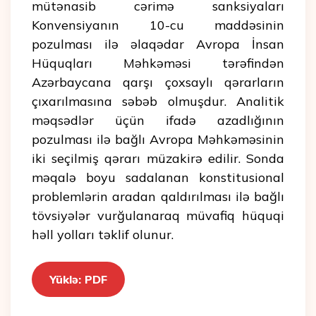
mütənasib cərimə sanksiyaları
Konvensiyanın 10-cu maddəsinin
pozulması ilə əlaqədar Avropa İnsan
Hüquqları Məhkəməsi tərəfindən
Azərbaycana qarşı çoxsaylı qərarların
çıxarılmasına səbəb olmuşdur. Analitik
məqsədlər üçün ifadə azadlığının
pozulması ilə bağlı Avropa Məhkəməsinin
iki seçilmiş qərarı müzakirə edilir. Sonda
məqalə boyu sadalanan konstitusional
problemlərin aradan qaldırılması ilə bağlı
tövsiyələr vurğulanaraq müvafiq hüquqi
həll yolları təklif olunur.
Yüklə: PDF