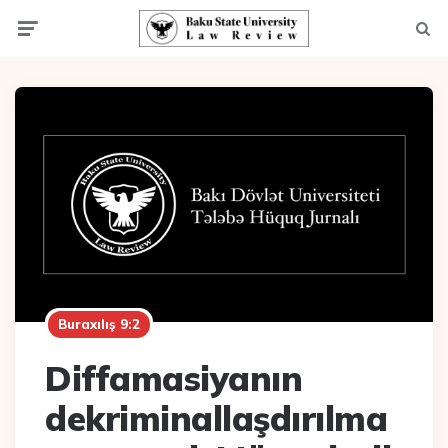
Menu
Axta
Buraxılış 9:2
Diffamasiyanın
dekriminallaşdırılma