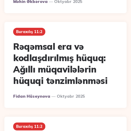
Posted
Məhin Əkbərova
Oktyabr 2025
By
Buraxılış 11:2
Rəqəmsal era və
kodlaşdırılmış hüquq:
Ağıllı müqavilələrin
hüquqi tənzimlənməsi
Posted
Fidan Hüseynova
Oktyabr 2025
By
Buraxılış 11:2