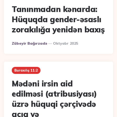
Tanınmadan kənarda:
Hüquqda gender-əsaslı
zorakılığa yenidən baxış
Posted
Zübeyir Bağırzadə
Oktyabr 2025
By
Buraxılış 11:2
Mədəni irsin aid
edilməsi (atribusiyası)
üzrə hüquqi çərçivədə
açıq və