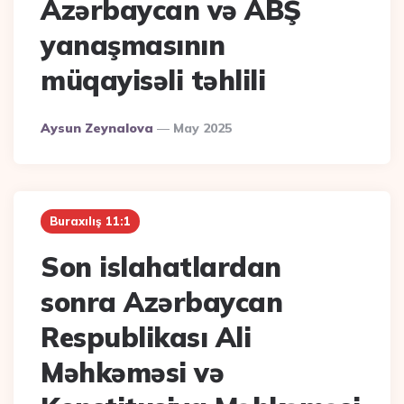
Azərbaycan və ABŞ
yanaşmasının
müqayisəli təhlili
Posted
Aysun Zeynalova
May 2025
By
Buraxılış 11:1
Son islahatlardan
sonra Azərbaycan
Respublikası Ali
Məhkəməsi və