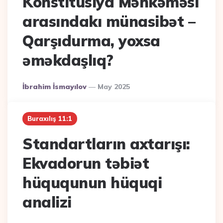
Konstitusiya Məhkəməsi
arasındakı münasibət –
Qarşıdurma, yoxsa
əməkdaşlıq?
Posted
İbrahim İsmayılov
May 2025
By
Buraxılış 11:1
Standartların axtarışı:
Ekvadorun təbiət
hüququnun hüquqi
analizi