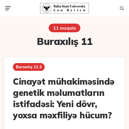
Menu
Axta
11 məqalə
Buraxılış 11
Buraxılış 11:2
Cinayət mühakiməsində
genetik məlumatların
istifadəsi: Yeni dövr,
yoxsa məxfiliyə hücum?