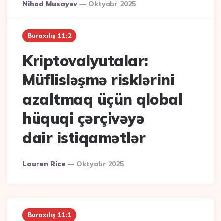
Posted
Nihad Musayev
Oktyabr 2025
By
Buraxılış 11:2
Kriptovalyutalar:
Müflisləşmə risklərini
azaltmaq üçün qlobal
hüquqi çərçivəyə
dair istiqamətlər
Posted
Lauren Rice
Oktyabr 2025
By
Buraxılış 11:1