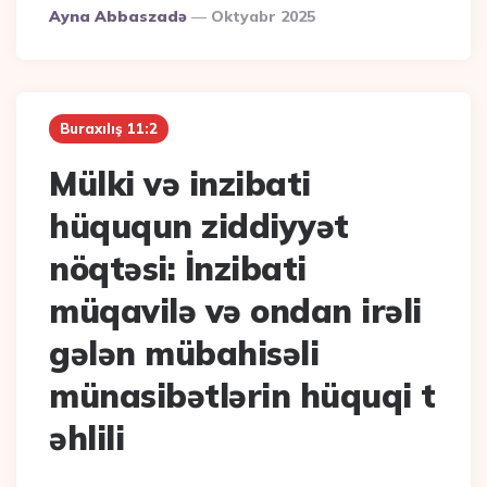
Posted
Ayna Abbaszadə
Oktyabr 2025
By
Buraxılış 11:2
Mülki və inzibati
hüququn ziddiyyət
nöqtəsi: İnzibati
müqavilə və ondan irəli
gələn mübahisəli
münasibətlərin hüquqi t
əhlili