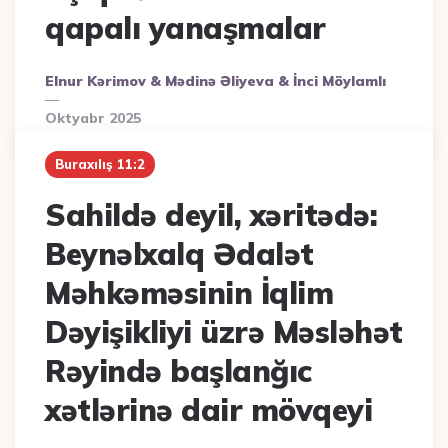
qapalı yanaşmalar
Posted
Elnur Kərimov & Mədinə Əliyeva & İnci Möylamlı
By
Oktyabr 2025
Buraxılış 11:2
Sahildə deyil, xəritədə:
Beynəlxalq Ədalət
Məhkəməsinin İqlim
Dəyişikliyi üzrə Məsləhət
Rəyində başlanğıc
xətlərinə dair mövqeyi