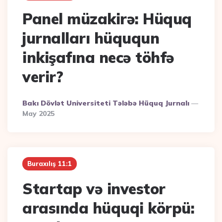
Panel müzakirə: Hüquq
jurnalları hüququn
inkişafına necə töhfə
verir?
Posted
Bakı Dövlət Universiteti Tələbə Hüquq Jurnalı
By
May 2025
Buraxılış 11:1
Startap və investor
arasında hüquqi körpü: