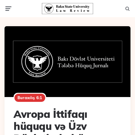
Menu
Axta
Buraxılış 6:1
Avropa İttifaqı
hüququ və Üzv