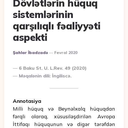
Dövlətlərin hüquq
sistemlərinin
qarşılıqlı fəaliyyəti
aspekti
Posted
Şahlar İbadzadə
Fevral 2020
By
6 Baku St. U. L.Rev. 49 (2020)
Məqalənin dili: İngiliscə.
Annotasiya
Milli hüquq və Beynəlxalq hüquqdan
fərqli olaraq, xüsusiləşdirilən Avropa
İttifaqı hüququnun və digər tərəfdən