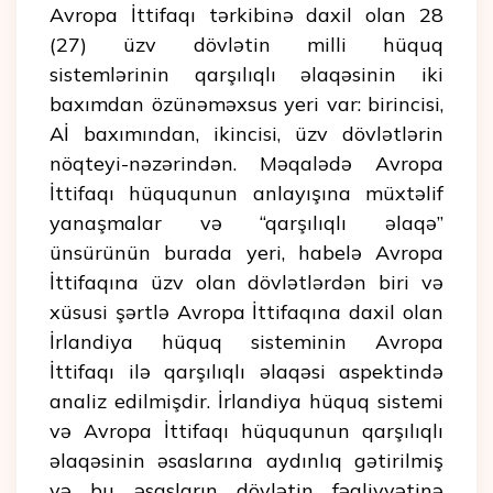
Avropa İttifaqı tərkibinə daxil olan 28
(27) üzv dövlətin milli hüquq
sistemlərinin qarşılıqlı əlaqəsinin iki
baxımdan özünəməxsus yeri var: birincisi,
Aİ baxımından, ikincisi, üzv dövlətlərin
nöqteyi-nəzərindən. Məqalədə Avropa
İttifaqı hüququnun anlayışına müxtəlif
yanaşmalar və “qarşılıqlı əlaqə”
ünsürünün burada yeri, habelə Avropa
İttifaqına üzv olan dövlətlərdən biri və
xüsusi şərtlə Avropa İttifaqına daxil olan
İrlandiya hüquq sisteminin Avropa
İttifaqı ilə qarşılıqlı əlaqəsi aspektində
analiz edilmişdir. İrlandiya hüquq sistemi
və Avropa İttifaqı hüququnun qarşılıqlı
əlaqəsinin əsaslarına aydınlıq gətirilmiş
və bu əsasların dövlətin fəaliyyətinə