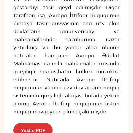
göstərdiyi təsir qeyd edilmişdir. Digər
tərəfdən isə, Avropa İttifaqı hüququnun
birbaşa təsir qüvvəsinin ona üzv olan
dövlətlərin qanunvericiliyi və
məhkəmələrində təzahürünə nəzər
yetirilmiş və bu yöndə əldə olunan
nəticələr, həmçinin Avropa Ədalət
Məhkəməsi ilə milli məhkəmələr arasında
qarşılıqlı münasibətin halları müzakirə
edilmişdir. Nəticədə Avropa İttifaqı
hüququnun və ona üzv dövlətlərin hüquq
sisteminin qarşılıqlı əlaqəsi barədə yekun
olaraq Avropa İttifaqı hüququnun üstün
hüquqi mövqeyi ön plana çəkilmişdir.
Yüklə: PDF