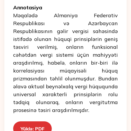
Annotasiya
Məqalədə Almaniya Federativ
Respublikası və Azərbaycan
Respublikasının gəlir vergisi sahəsində
istifadə olunan hüquqi prinsiplərin geniş
təsviri verilmiş, onların funksional
cəhətdən vergi sistemi üçün mahiyyəti
araşdırılmış, habelə, onların bir-biri ilə
korrelasiyası müqayisəli hüquq
prizmasından təhlil olunmuşdur. Bundan
əlavə aktual beynəlxalq vergi hüququnda
universal xarakterli prinsiplərin rolu
tədqiq olunaraq, onların vergitutma
prosesinə təsiri araşdırılmışdır.
Yüklə: PDF