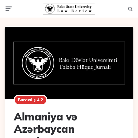
Menu
Axta
Buraxılış 4:2
Almaniya və
Azərbaycan