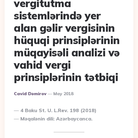
vergitutma
sistemlərində yer
alan gəlir vergisinin
hüquqi prinsiplərinin
müqayisəli analizi və
vahid vergi
prinsiplərinin tətbiqi
Posted
Cavid Dəmirov
May 2018
By
4 Baku St. U. L.Rev. 198 (2018)
Məqalənin dili: Azərbaycanca.