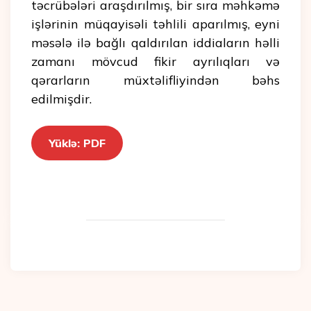
təcrübələri araşdırılmış, bir sıra məhkəmə
işlərinin müqayisəli təhlili aparılmış, eyni
məsələ ilə bağlı qaldırılan iddiaların həlli
zamanı mövcud fikir ayrılıqları və
qərarların müxtəlifliyindən bəhs
edilmişdir.
Yüklə: PDF