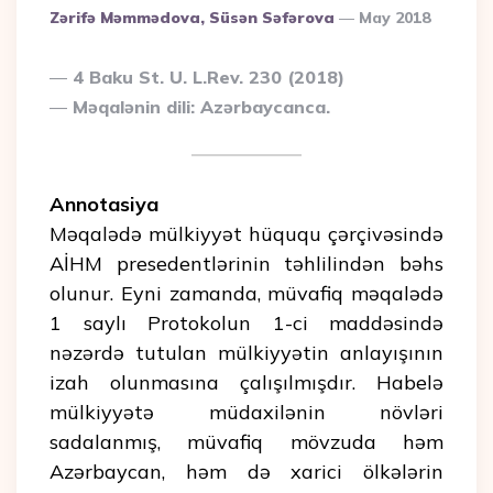
Posted
Zərifə Məmmədova, Süsən Səfərova
May 2018
By
4 Baku St. U. L.Rev. 230 (2018)
Məqalənin dili: Azərbaycanca.
Annotasiya
Məqalədə mülkiyyət hüququ çərçivəsində
AİHM presedentlərinin təhlilindən bəhs
olunur. Eyni zamanda, müvafiq məqalədə
1 saylı Protokolun 1-ci maddəsində
nəzərdə tutulan mülkiyyətin anlayışının
izah olunmasına çalışılmışdır. Habelə
mülkiyyətə müdaxilənin növləri
sadalanmış, müvafiq mövzuda həm
Azərbaycan, həm də xarici ölkələrin