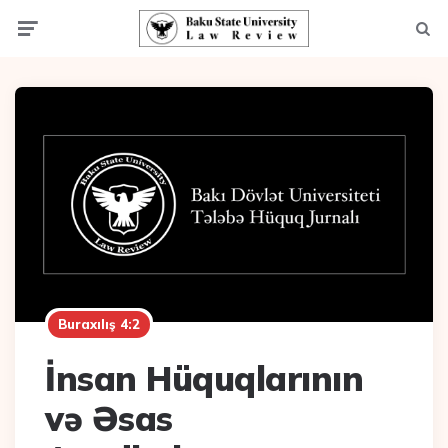
Menu
Axta
Buraxılış 4:2
İnsan Hüquqlarının
və Əsas