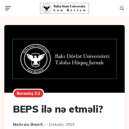
Menu
Axta
Buraxılış 2:1
BEPS ilə nə etməli?
Posted
Mehran Əmirli
Dekabr 2015
By