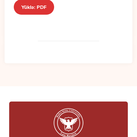
Yüklə: PDF