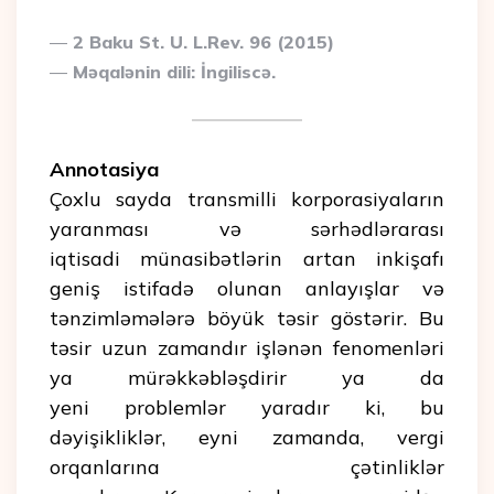
2 Baku St. U. L.Rev. 96 (2015)
Məqalənin dili: İngiliscə.
Annotasiya
Çoxlu sayda transmilli korporasiyaların
yaranması və sərhədlərarası
iqtisadi münasibətlərin artan inkişafı
geniş istifadə olunan anlayışlar və
tənzimləmələrə böyük təsir göstərir. Bu
təsir uzun zamandır işlənən fenomenləri
ya mürəkkəbləşdirir ya da
yeni problemlər yaradır ki, bu
dəyişikliklər, eyni zamanda, vergi
orqanlarına çətinliklər