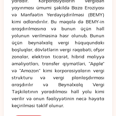
yaradır. Korporasiyaların vergidən
yayınması ümumi şəkildə Baza Eroziyası
və Mənfəətin Yerdəyişdirilməsi (BEMY)
kimi adlandırılır. Bu məqalə də BEMY-in
araşdırılmasına və bunun üçün həll
yolunun verilməsinə həsr olunub. Bunun
üçün beynəlxalq vergi hüququndakı
boşluqlar, dövlətlərin vergi rəqabəti, ofşor
zonalar, elektron ticarət, hibrid maliyyə
əməliyatları, transfer qiymətləri, “Apple”
və “Amazon” kimi korporasiyaların vergi
strukturu və vergi planlaşdırması
araşdırılır və Beynəlxalq Vergi
Təşkilatının yaradılması həll yolu kimi
verilir və onun fəaliyyətinin necə həyata
keçirilməsi təklif olunur.