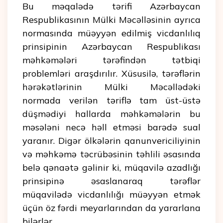
Bu məqalədə tərifi Azərbaycan
Respublikasının Mülki Məcəlləsinin ayrıca
normasında müəyyən edilmiş vicdanlılıq
prinsipinin Azərbaycan Respublikası
məhkəmələri tərəfindən tətbiqi
problemləri araşdırılır. Xüsusilə, tərəflərin
hərəkətlərinin Mülki Məcəllədəki
normada verilən təriflə tam üst-üstə
düşmədiyi hallarda məhkəmələrin bu
məsələni necə həll etməsi barədə sual
yaranır. Digər ölkələrin qanunvericiliyinin
və məhkəmə təcrübəsinin təhlili əsasında
belə qənaətə gəlinir ki, müqavilə azadlığı
prinsipinə əsaslanaraq tərəflər
müqavilədə vicdanlılığı müəyyən etmək
üçün öz fərdi meyarlarından da yararlana
bilərlər.