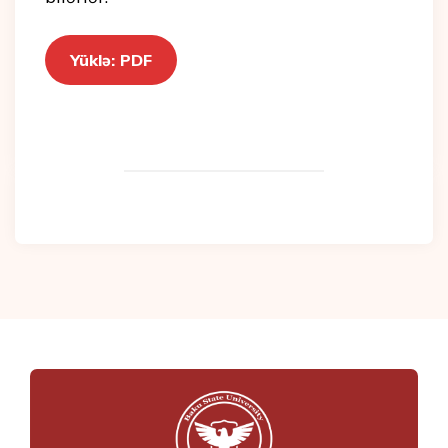
Yüklə: PDF