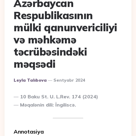
Azərbaycan
Respublikasının
mülki qanunvericiliyi
və məhkəmə
təcrübəsindəki
məqsədi
Posted
Leyla Talıbova
Sentyabr 2024
By
10 Baku St. U. L.Rev. 174 (2024)
Məqalənin dili: İngiliscə.
Annotasiya