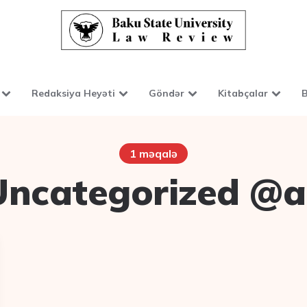
Redaksiya Heyəti
Göndər
Kitabçalar
B
1 məqalə
Uncategorized @a