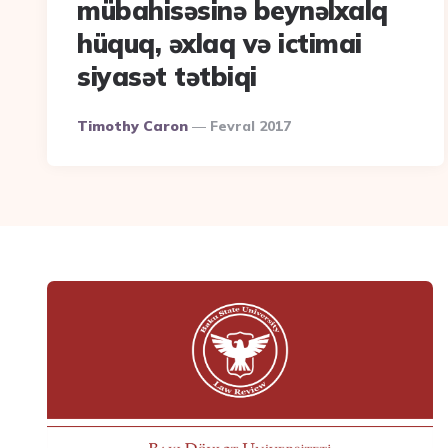
mübahisəsinə beynəlxalq
hüquq, əxlaq və ictimai
siyasət tətbiqi
Posted
Timothy Caron
Fevral 2017
By