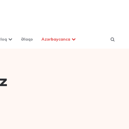
loq
Əlaqə
Azərbaycanca
z