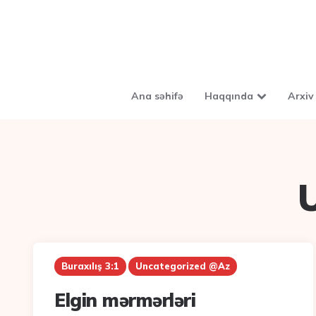
Ana səhifə
Haqqında
Arxiv
Buraxılış 3:1
Uncategorized @az
Elgin mərmərləri