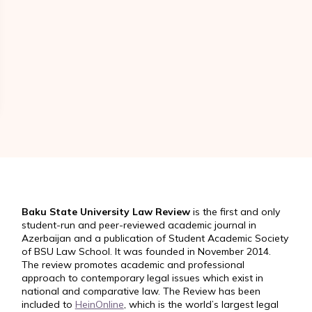
Baku State University Law Review
is the first and only
student-run and peer-reviewed academic journal in
Azerbaijan and a publication of Student Academic Society
of BSU Law School. It was founded in November 2014.
The review promotes academic and professional
approach to contemporary legal issues which exist in
national and comparative law. The Review has been
included to
HeinOnline
, which is the world’s largest legal