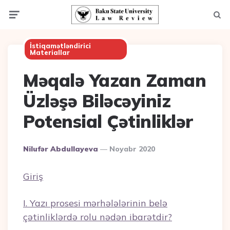
Menu
Axta
İstiqamətləndirici
Materiallar
Məqalə Yazan Zaman
Üzləşə Biləcəyiniz
Potensial Çətinliklər
Posted
Nilufər Abdullayeva
Noyabr 2020
By
Giriş
I. Yazı prosesi mərhələlərinin belə
çətinliklərdə rolu nədən ibarətdir
?