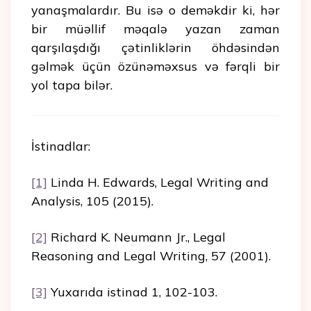
yanaşmalardır. Bu isə o deməkdir ki, hər
bir müəllif məqalə yazan zaman
qarşılaşdığı çətinliklərin öhdəsindən
gəlmək üçün özünəməxsus və fərqli bir
yol tapa bilər.
İstinadlar:
[1]
Linda H. Edwards, Legal Writing and
Analysis, 105 (2015).
[2]
Richard K. Neumann Jr., Legal
Reasoning and Legal Writing, 57 (2001).
[3]
Yuxarıda istinad 1, 102-103.