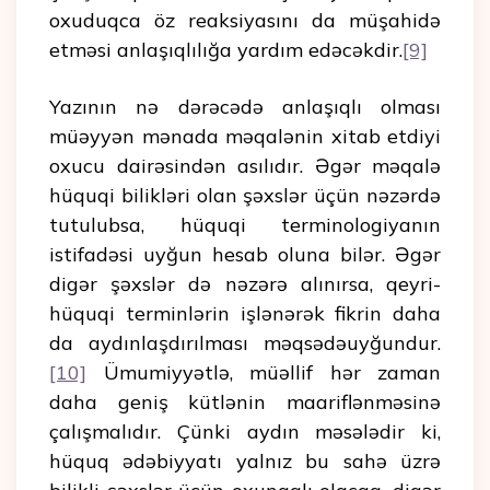
oxuduqca öz reaksiyasını da müşahidə
etməsi anlaşıqlılığa yardım edəcəkdir.
[9]
Yazının nə dərəcədə anlaşıqlı olması
müəyyən mənada məqalənin xitab etdiyi
oxucu dairəsindən asılıdır. Əgər məqalə
hüquqi bilikləri olan şəxslər üçün nəzərdə
tutulubsa, hüquqi terminologiyanın
istifadəsi uyğun hesab oluna bilər. Əgər
digər şəxslər də nəzərə alınırsa, qeyri-
hüquqi terminlərin işlənərək fikrin daha
da aydınlaşdırılması məqsədəuyğundur.
[10]
Ümumiyyətlə, müəllif hər zaman
daha geniş kütlənin maariflənməsinə
çalışmalıdır. Çünki aydın məsələdir ki,
hüquq ədəbiyyatı yalnız bu sahə üzrə