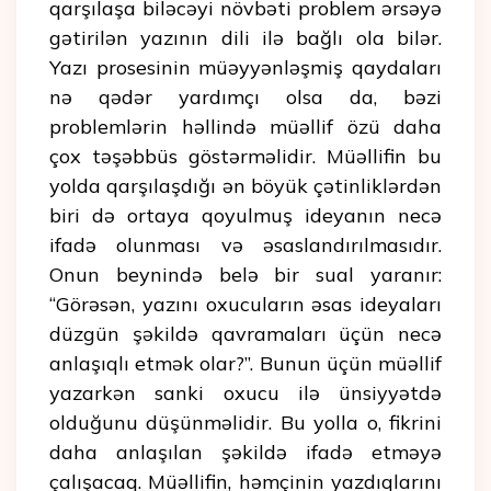
qarşılaşa biləcəyi növbəti problem ərsəyə
gətirilən yazının dili ilə bağlı ola bilər.
Yazı prosesinin müəyyənləşmiş qaydaları
nə qədər yardımçı olsa da, bəzi
problemlərin həllində müəllif özü daha
çox təşəbbüs göstərməlidir. Müəllifin bu
yolda qarşılaşdığı ən böyük çətinliklərdən
biri də ortaya qoyulmuş ideyanın necə
ifadə olunması və əsaslandırılmasıdır.
Onun beynində belə bir sual yaranır:
“Görəsən, yazını oxucuların əsas ideyaları
düzgün şəkildə qavramaları üçün necə
anlaşıqlı etmək olar?”. Bunun üçün müəllif
yazarkən sanki oxucu ilə ünsiyyətdə
olduğunu düşünməlidir. Bu yolla o, fikrini
daha anlaşılan şəkildə ifadə etməyə
çalışacaq. Müəllifin, həmçinin yazdıqlarını