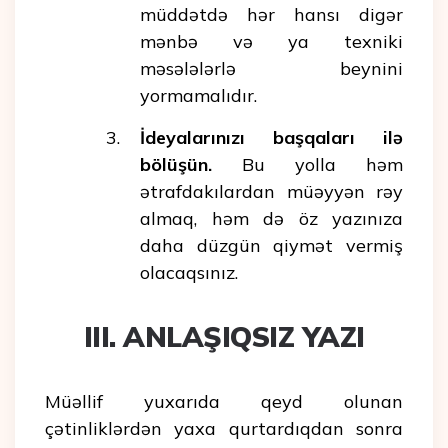
müddətdə hər hansı digər
mənbə və ya texniki
məsələlərlə beynini
yormamalıdır.
İdeyalarınızı başqaları ilə
bölüşün.
Bu yolla həm
ətrafdakılardan müəyyən rəy
almaq, həm də öz yazınıza
daha düzgün qiymət vermiş
olacaqsınız.
III. ANLAŞIQSIZ YAZI
Müəllif yuxarıda qeyd olunan
çətinliklərdən yaxa qurtardıqdan sonra