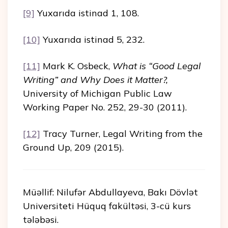
[9]
Yuxarıda istinad 1, 108.
[10]
Yuxarıda istinad 5, 232.
[11]
Mark K. Osbeck,
What is “Good Legal
Writing” and Why Does it Matter?,
University of Michigan Public Law
Working Paper No. 252, 29-30 (2011).
[12]
Tracy Turner, Legal Writing from the
Ground Up, 209 (2015).
Müəllif: Nilufər Abdullayeva, Bakı Dövlət
Universiteti Hüquq fakültəsi, 3-cü kurs
tələbəsi.