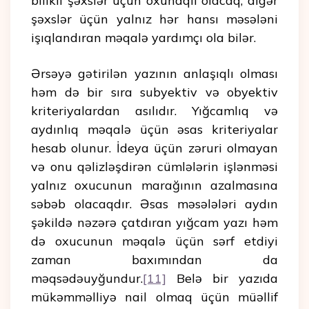
bilikli şəxslər üçün oxunaqlı olacaq, digər
şəxslər üçün yalnız hər hansı məsələni
işıqlandıran məqalə yardımçı ola bilər.
Ərsəyə gətirilən yazının anlaşıqlı olması
həm də bir sıra subyektiv və obyektiv
kriteriyalardan asılıdır. Yığcamlıq və
aydınlıq məqalə üçün əsas kriteriyalar
hesab olunur. İdeya üçün zəruri olmayan
və onu qəlizləşdirən cümlələrin işlənməsi
yalnız oxucunun marağının azalmasına
səbəb olacaqdır. Əsas məsələləri aydın
şəkildə nəzərə çatdıran yığcam yazı həm
də oxucunun məqalə üçün sərf etdiyi
zaman baxımından da
məqsədəuyğundur.
[11]
Belə bir yazıda
mükəmməlliyə nail olmaq üçün müəllif