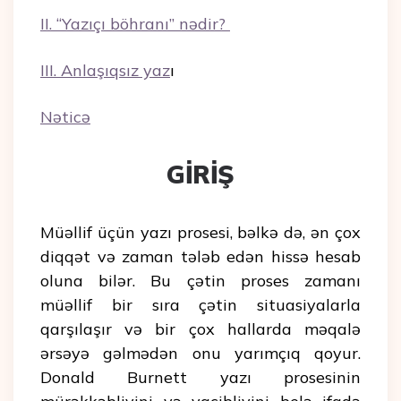
II. “Yazıçı böhranı” nədir?
III. Anlaşıqsız yaz
ı
Nəticə
GİRİŞ
Müəllif üçün yazı prosesi, bəlkə də, ən çox
diqqət və zaman tələb edən hissə hesab
oluna bilər. Bu çətin proses zamanı
müəllif bir sıra çətin situasiyalarla
qarşılaşır və bir çox hallarda məqalə
ərsəyə gəlmədən onu yarımçıq qoyur.
Donald Burnett yazı prosesinin