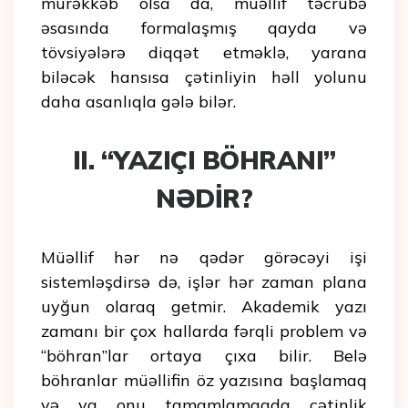
mürəkkəb olsa da, müəllif təcrübə
əsasında formalaşmış qayda və
tövsiyələrə diqqət etməklə, yarana
biləcək hansısa çətinliyin həll yolunu
daha asanlıqla gələ bilər.
II. “YAZIÇI BÖHRANI”
NƏDİR?
Müəllif hər nə qədər görəcəyi işi
sistemləşdirsə də, işlər hər zaman plana
uyğun olaraq getmir. Akademik yazı
zamanı bir çox hallarda fərqli problem və
“böhran”lar ortaya çıxa bilir. Belə
böhranlar müəllifin öz yazısına başlamaq
və ya onu tamamlamaqda çətinlik