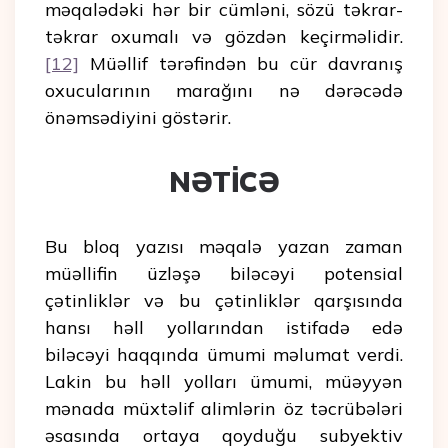
məqalədəki hər bir cümləni, sözü təkrar-
təkrar oxumalı və gözdən keçirməlidir.
[12]
Müəllif tərəfindən bu cür davranış
oxucularının marağını nə dərəcədə
önəmsədiyini göstərir.
NƏTİCƏ
Bu bloq yazısı məqalə yazan zaman
müəllifin üzləşə biləcəyi potensial
çətinliklər və bu çətinliklər qarşısında
hansı həll yollarından istifadə edə
biləcəyi haqqında ümumi məlumat verdi.
Lakin bu həll yolları ümumi, müəyyən
mənada müxtəlif alimlərin öz təcrübələri
əsasında ortaya qoyduğu subyektiv