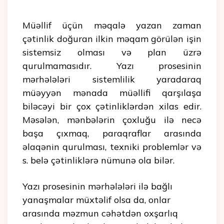
Müəllif üçün məqalə yazan zaman
çətinlik doğuran ilkin məqam görülən işin
sistemsiz olması və plan üzrə
qurulmamasıdır. Yazı prosesinin
mərhələləri sistemlilik yaradaraq
müəyyən mənada müəllifi qarşılaşa
biləcəyi bir çox çətinliklərdən xilas edir.
Məsələn, mənbələrin çoxluğu ilə necə
başa çıxmaq, paraqraflar arasında
əlaqənin qurulması, texniki problemlər və
s. belə çətinliklərə nümunə ola bilər.
Yazı prosesinin mərhələləri ilə bağlı
yanaşmalar müxtəlif olsa da, onlar
arasında məzmun cəhətdən oxşarlıq