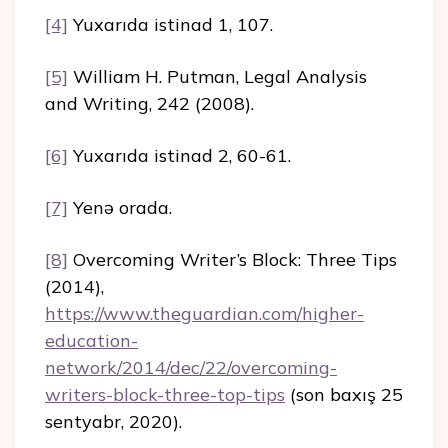
[4]
Yuxarıda istinad 1, 107.
[5]
William H. Putman, Legal Analysis
and Writing, 242 (2008).
[6]
Yuxarıda istinad 2, 60-61.
[7]
Yenə orada.
[8]
Overcoming Writer’s Block: Three Tips
(2014),
https://www.theguardian.com/higher-
education-
network/2014/dec/22/overcoming-
writers-block-three-top-tips
(son baxış 25
sentyabr, 2020).