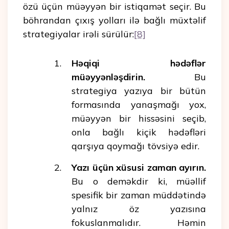
özü üçün müəyyən bir istiqamət seçir. Bu
böhrandan çıxış yolları ilə bağlı müxtəlif
strategiyalar irəli sürülür:
[8]
Həqiqi hədəflər
müəyyənləşdirin.
Bu
strategiya yazıya bir bütün
formasında yanaşmağı yox,
müəyyən bir hissəsini seçib,
onla bağlı kiçik hədəfləri
qarşıya qoymağı tövsiyə edir.
Yazı üçün xüsusi zaman ayırın.
Bu o deməkdir ki, müəllif
spesifik bir zaman müddətində
yalnız öz yazısına
fokuslanmalıdır. Həmin