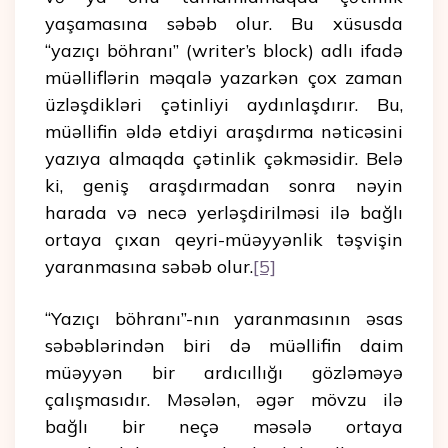
yaşamasına səbəb olur. Bu xüsusda
“yazıçı böhranı” (writer’s block) adlı ifadə
müəlliflərin məqalə yazarkən çox zaman
üzləşdikləri çətinliyi aydınlaşdırır. Bu,
müəllifin əldə etdiyi araşdırma nəticəsini
yazıya almaqda çətinlik çəkməsidir. Belə
ki, geniş araşdırmadan sonra nəyin
harada və necə yerləşdirilməsi ilə bağlı
ortaya çıxan qeyri-müəyyənlik təşvişin
yaranmasına səbəb olur.
[5]
“Yazıçı böhranı”-nın yaranmasının əsas
səbəblərindən biri də müəllifin daim
müəyyən bir ardıcıllığı gözləməyə
çalışmasıdır. Məsələn, əgər mövzu ilə
bağlı bir neçə məsələ ortaya