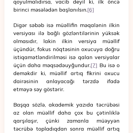
qoyulmalıdırsa, vacib deyil ki, ilk öncə
birinci məsələdən başlanılsın.
[6]
Digər səbəb isə müəllifin məqalənin ilkin
versiyası ilə bağlı gözləntilərinin yüksək
olmasıdır, lakin ilkin versiya müəllif
üçündür, fokus nöqtəsinin oxucuya doğru
istiqamətləndirilməsi isə qalan versiyalar
üçün daha məqsədəuyğundur.
[7]
Bu isə o
deməkdir ki, müəllif artıq fikrini oxucu
dairəsinin anlayacağı tərzdə ifadə
etməyə səy göstərir.
Başqa sözlə, akademik yazıda təcrübəsi
az olan müəllif daha çox bu çətinliklə
qarşılaşır, çünki zamanla müəyyən
təcrübə topladıqdan sonra müəllif artıq