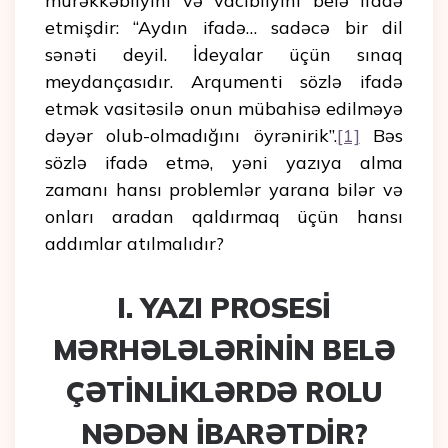
mürəkkəbliyini və vacibliyini belə ifadə
etmişdir: “Aydın ifadə… sadəcə bir dil
sənəti deyil. İdeyalar üçün sınaq
meydançasıdır. Arqumenti sözlə ifadə
etmək vasitəsilə onun mübahisə edilməyə
dəyər olub-olmadığını öyrənirik”.
[1]
Bəs
sözlə ifadə etmə, yəni yazıya alma
zamanı hansı problemlər yarana bilər və
onları aradan qaldırmaq üçün hansı
addımlar atılmalıdır?
I. YAZI PROSESİ
MƏRHƏLƏLƏRİNİN BELƏ
ÇƏTİNLİKLƏRDƏ ROLU
NƏDƏN İBARƏTDİR?