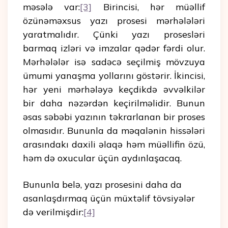
məsələ var:
[3]
Birincisi, hər müəllif
özünəməxsus yazı prosesi mərhələləri
yaratmalıdır. Çünki yazı prosesləri
barmaq izləri və imzalar qədər fərdi olur.
Mərhələlər isə sadəcə seçilmiş mövzuya
ümumi yanaşma yollarını göstərir. İkincisi,
hər yeni mərhələyə keçdikdə əvvəlkilər
bir daha nəzərdən keçirilməlidir. Bunun
əsas səbəbi yazının təkrarlanan bir proses
olmasıdır. Bununla da məqalənin hissələri
arasındakı daxili əlaqə həm müəllifin özü,
həm də oxucular üçün aydınlaşacaq.
Bununla belə, yazı prosesini daha da
asanlaşdırmaq üçün müxtəlif tövsiyələr
də verilmişdir:
[4]