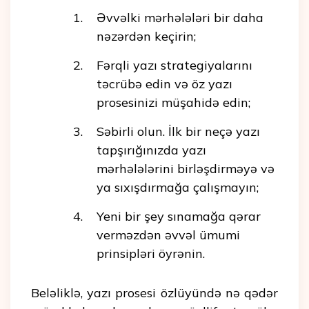
Əvvəlki mərhələləri bir daha
nəzərdən keçirin;
Fərqli yazı strategiyalarını
təcrübə edin və öz yazı
prosesinizi müşahidə edin;
Səbirli olun. İlk bir neçə yazı
tapşırığınızda yazı
mərhələlərini birləşdirməyə və
ya sıxışdırmağa çalışmayın;
Yeni bir şey sınamağa qərar
verməzdən əvvəl ümumi
prinsipləri öyrənin.
Beləliklə, yazı prosesi özlüyündə nə qədər