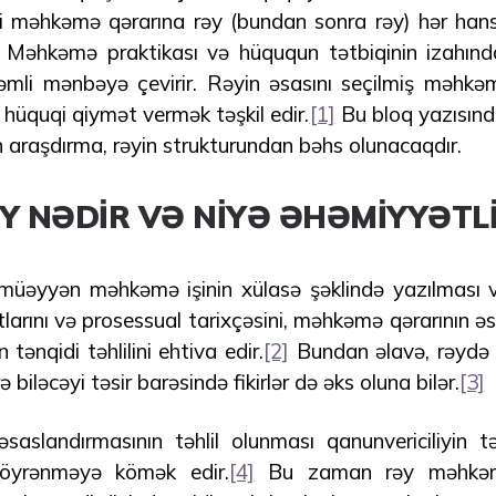
ni məhkəmə qərarına rəy (bundan sonra rəy) hər hans
ir. Məhkəmə praktikası və hüququn tətbiqinin izahın
mli mənbəyə çevirir. Rəyin əsasını seçilmiş məhkəm
üquqi qiymət vermək təşkil edir.
[1]
Bu bloq yazısınd
 araşdırma, rəyin strukturundan bəhs olunacaqdır.
ƏY NƏDİR VƏ NİYƏ ƏHƏMİYYƏTL
üəyyən məhkəmə işinin xülasə şəklində yazılması və 
larını və prosessual tarixçəsini, məhkəmə qərarının ə
 tənqidi təhlilini ehtiva edir.
[2]
Bundan əlavə, rəydə 
biləcəyi təsir barəsində fikirlər də əks oluna bilər.
[3]
saslandırmasının təhlil olunması qanunvericiliyin t
 öyrənməyə kömək edir.
[4]
Bu zaman rəy məhkəmə 