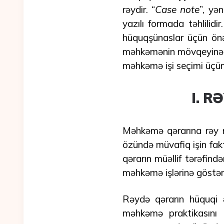
rəydir. “
Case note
”, yə
yazılı formada təhlilid
hüquqşünaslar üçün önə
məhkəmənin mövqeyinə h
məhkəmə işi seçimi üçün
I. R
Məhkəmə qərarına rəy m
özündə müvafiq işin fakt
qərarın müəllif tərəfindən
məhkəmə işlərinə göstərə 
Rəydə qərarın hüquqi ə
məhkəmə praktikasını