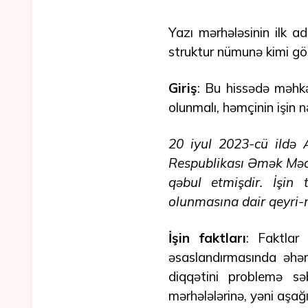
Yazı mərhələsinin ilk 
struktur nümunə kimi göst
Giriş
: Bu hissədə məhkə
olunmalı, həmçinin işin n
20 iyul 2023-cü ildə
Respublikası Əmək Məcə
qəbul etmişdir. İşin
olunmasına dair qeyri-m
İşin faktları
: Faktlar
əsaslandırmasında əhə
diqqətini problemə s
mərhələlərinə, yəni aşağ