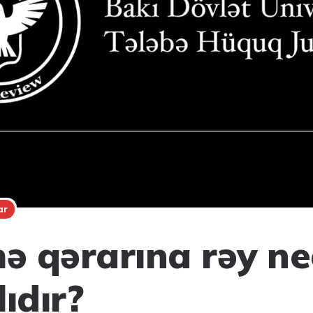
ar
 qərarına rəy ne
ıdır?