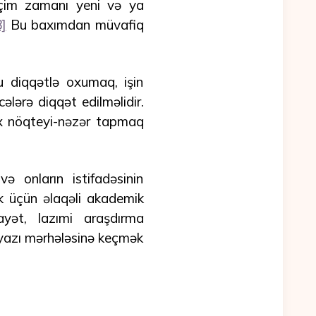
çim zamanı yeni və ya
8]
Bu baxımdan müvafiq
 diqqətlə oxumaq, işin
lərə diqqət edilməlidir.
ox nöqteyi-nəzər tapmaq
 onların istifadəsinin
 üçün əlaqəli akademik
ət, lazımi araşdırma
 yazı mərhələsinə keçmək