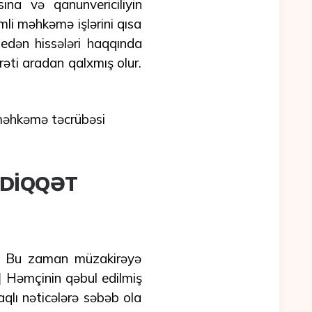
na və qanunvericiliyin
mli məhkəmə işlərini qısa
 edən hissələri haqqında
rəti aradan qalxmış olur.
 məhkəmə təcrübəsi
 DİQQƏT
r. Bu zaman müzakirəyə
]
Həmçinin qəbul edilmiş
qlı nəticələrə səbəb ola