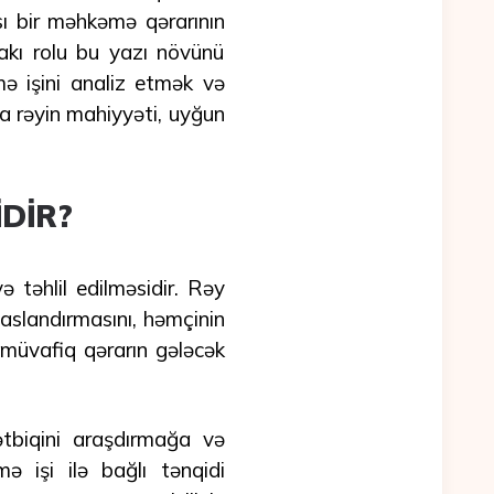
ı bir məhkəmə qərarının
dakı rolu bu yazı növünü
ə işini analiz etmək və
a rəyin mahiyyəti, uyğun
İDİR?
təhlil edilməsidir. Rəy
saslandırmasını, həmçinin
müvafiq qərarın gələcək
ətbiqini araşdırmağa və
işi ilə bağlı tənqidi