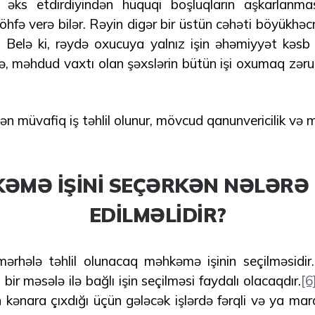
ks etdirdiyindən hüquqi boşluqların aşkarlanması
töhfə verə bilər. Rəyin digər bir üstün cəhəti böyükhəc
r. Belə ki, rəydə oxucuya yalnız işin əhəmiyyət kəsb
ə, məhdud vaxtı olan şəxslərin bütün işi oxumaq zəru
ən müvafiq iş təhlil olunur, mövcud qanunvericilik və
HKƏMƏ İŞİNİ SEÇƏRKƏN NƏLƏRƏ
EDİLMƏLİDİR?
ərhələ təhlil olunacaq məhkəmə işinin seçilməsidi
ir məsələ ilə bağlı işin seçilməsi faydalı olacaqdır.
[6
ənara çıxdığı üçün gələcək işlərdə fərqli və ya mara