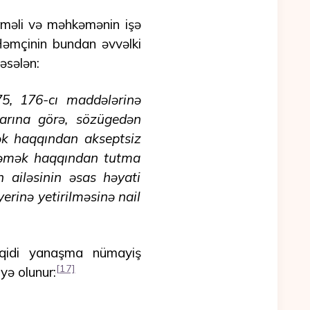
dilməli və məhkəmənin işə
 Həmçinin bundan əvvəlki
sələn:
5, 176-cı maddələrinə
arına görə, sözügedən
k haqqından akseptsiz
 əmək haqqından tutma
n ailəsinin əsas həyati
erinə yetirilməsinə nail
nqidi yanaşma nümayiş
[17]
yə olunur: