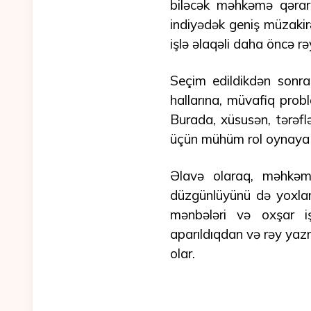
biləcək məhkəmə qərarla
indiyədək geniş müzakir
işlə əlaqəli daha öncə r
Seçim edildikdən sonr
hallarına, müvafiq prob
Burada, xüsusən, tərəf
üçün mühüm rol oynaya b
Əlavə olaraq, məhkəmə
düzgünlüyünü də yoxla
mənbələri və oxşar iş
aparıldıqdan və rəy yaz
olar.