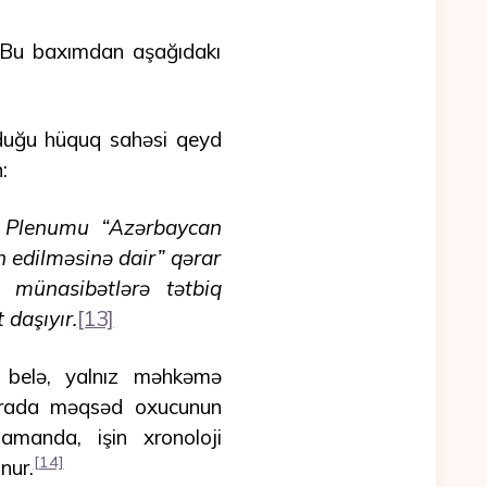
. Bu baxımdan aşağıdakı
lduğu hüquq sahəsi qeyd
:
i Plenumu “Azərbaycan
 edilməsinə dair” qərar
 münasibətlərə tətbiq
 daşıyır.
[13]
a belə, yalnız məhkəmə
Burada məqsəd oxucunun
manda, işin xronoloji
[14]
nur.