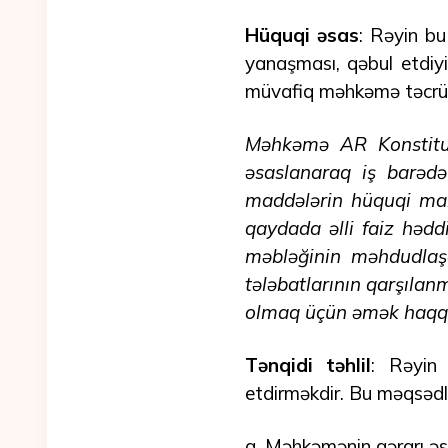
Hüquqi əsas
: Rəyin bu
yanaşması, qəbul etdiyi
müvafiq məhkəmə təcrü
Məhkəmə AR Konstitus
əsaslanaraq iş barəd
maddələrin hüquqi mah
qaydada əlli faiz hə
məbləğinin məhdudlaşdı
tələbatlarının qarşılan
olmaq üçün əmək haqqın
Tənqidi təhlil
: Rəyin
etdirməkdir. Bu məqsədl
a. Məhkəmənin qərarı əs