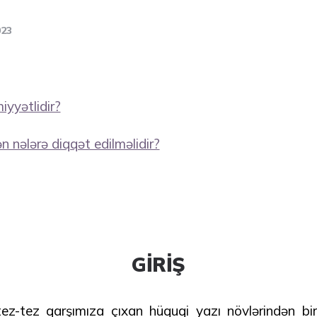
023
iyyətlidir?
n nələrə diqqət edilməlidir?
GİRİŞ
ez-tez qarşımıza çıxan hüquqi yazı növlərindən bi