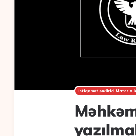
İstiqamətləndirici Materiall
Məhkəmə
yazılmal