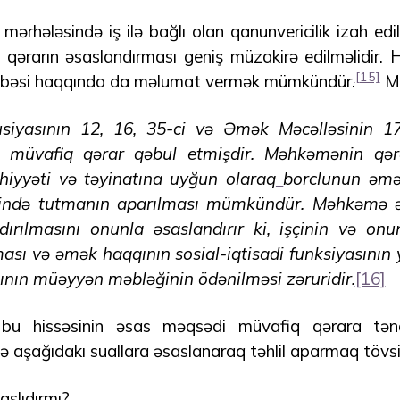
 mərhələsində iş ilə bağlı olan qanunvericilik izah e
 qərarın əsaslandırması geniş müzakirə edilməlidir.
[15]
bəsi haqqında da məlumat vermək mümkündür.
Mə
iyasının 12, 16, 35-ci və Əmək Məcəlləsinin 17
ə müvafiq qərar qəbul etmişdir. Məhkəmənin qər
iyyəti və təyinatına uyğun olaraq
borclunun əmə
ddində tutmanın aparılması mümkündür. Məhkəmə
rılmasını onunla əsaslandırır ki, işçinin və onu
ması və əmək haqqının sosial-iqtisadi funksiyasının y
ın müəyyən məbləğinin ödənilməsi zəruridir.
[16]
 bu hissəsinin əsas məqsədi müvafiq qərara tə
ə aşağıdakı suallara əsaslanaraq təhlil aparmaq tövsi
aslıdırmı?