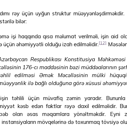
addımı rəy üçün uyğun struktur müəyyənləşdirməkdir
ərilə bilər:
mə işi haqqında qısa məlumat verilməli, işin aid o
[12]
ə üçün əhəmiyyətli olduğu izah edilməlidir.
Məsələn
 Azərbaycan Respublikası Konstitusiya Məhkəməs
lləsinin 176-cı maddəsinin bəzi müddəalarının şərh
 təhlil edilməsi Əmək Məcəlləsinin mülki hüquqi
üəyyənlik ilə bağlı olduğuna görə xüsusi əhəmiyyət
 işin təhlili üçün müvafiq zəmin yaradır. Bununl
miyyət kəsb edən faktlar rəyə daxil edilməlidir. 
əbəb olan əsas məqamlara yönəltməkdir. Eyni za
ı instansiyaların mövqelərinə də toxunmaq tövsiyə olu