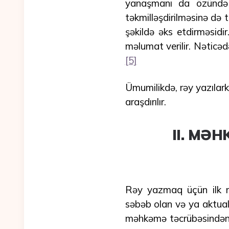
yanaşmanı da özündə ə
təkmilləşdirilməsinə də 
şəkildə əks etdirməsidi
məlumat verilir. Nəticəd
[5]
Ümumilikdə, rəy yazılark
araşdırılır.
II. MƏ
Rəy yazmaq üçün ilk m
səbəb olan və ya aktual b
məhkəmə təcrübəsindən k