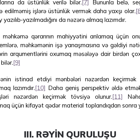
rına da üstünlük verilə bilər.
[7]
Bununla belə, se
ə edilməmiş işlərə üstünlük vermək daha yaxşı olar.
[
əy yazılıb-yazılmadığını da nəzərə almaq lazımdır.
a məhkəmə qərarının mahiyyətini anlamaq üçün onu
lemlərə, məhkəmənin işə yanaşmasına və gəldiyi nəticə
lərin arqumentlərini oxumaq məsələyə dair birdən ç
ilər.
[9]
nin istinad etdiyi mənbələri nəzərdən keçirmək və
maq lazımdır.
[10]
Daha geniş perspektiv əldə etmək
ləri nəzərdən keçirmək tövsiyə olunur.
[11]
Nəhay
maq üçün kifayət qədər material toplandıqdan sonra
III. RƏYİN QURULUŞU