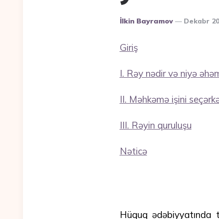
Posted
İlkin Bayramov
Dekabr 2
By
Giriş
I. Rəy nədir və niyə əhəm
II. Məhkəmə işini seçərkə
III. Rəyin quruluşu
Nəticə
Hüquq ədəbiyyatında t