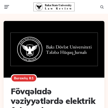
Menu
Axta
Buraxılış 8:1
Fövqəladə
vəziyyətlərdə elektrik