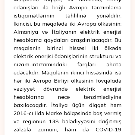
ödənişləri ilə bağlı Avropa tənzimləmə
istiqamətlərinin təhlilinə yönəldilir.
İkincisi, bu məqalədə iki Avropa ölkəsinin:
Almaniya və İtaliyanın elektrik enerjisi
hesablama qaydaları araşdırılacaqdır. Bu
məqalənin birinci hissəsi iki ölkədə
elektrik enerjisi ödənişlərinin strukturu və
nizam-intizamındakı fərqləri əhatə
edəcəkdir. Məqalənin ikinci hissəsində isə
hər iki Avropa Birliyi ölkəsinin fövqəladə
vəziyyət dövründə elektrik enerjisi
hesablarına necə tənzimlədiyinə
baxılacaqdır. İtaliya üçün diqqət həm
2016-cı ildə Marke bölgəsində baş vermiş
və regionun 138 bələdiyyəsini dağıtmış
zəlzələ zamanı, həm də COVID-19