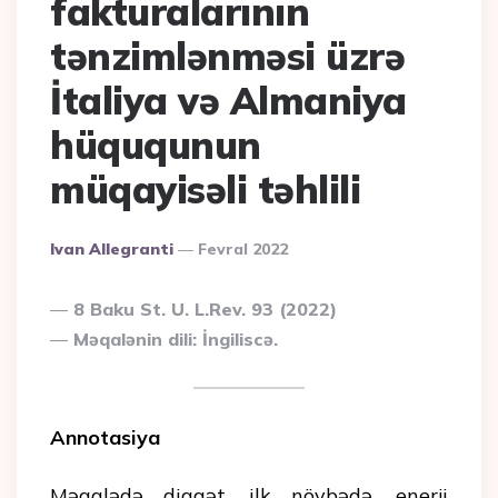
fakturalarının
tənzimlənməsi üzrə
İtaliya və Almaniya
hüququnun
müqayisəli təhlili
Posted
Ivan Allegranti
Fevral 2022
By
8 Baku St. U. L.Rev. 93 (2022)
Məqalənin dili: İngiliscə.
Annotasiya
Məqalədə diqqət, ilk növbədə, enerji