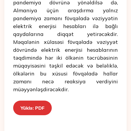
pandemiya dövrünə yönəldilsə də,
Almaniya üçün araşdırma yalnız
pandemiya zamanı fövqəladə vəziyyətin
elektrik enerjisi hesabları ilə bağlı
qaydalarına diqqət yetirəcəkdir.
Məqalənin xülasəsi fövqəladə vəziyyət
dövründə elektrik enerjisi hesablarının
təqdimində hər iki ölkənin təcrübəsinin
müqayisəsini təşkil edəcək və beləliklə,
ölkələrin bu xüsusi fövqəladə hallar
zamanı necə reaksiya verdiyini
müəyyənləşdirəcəkdir.
Yüklə: PDF