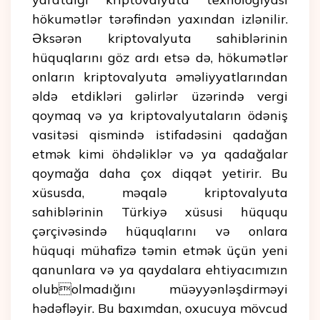
hökumətlər tərəfindən yaxından izlənilir.
Əksərən kriptovalyuta sahiblərinin
hüquqlarını göz ardı etsə də, hökumətlər
onların kriptovalyuta əməliyyatlarından
əldə etdikləri gəlirlər üzərində vergi
qoymaq və ya kriptovalyutaların ödəniş
vasitəsi qismində istifadəsini qadağan
etmək kimi öhdəliklər və ya qadağalar
qoymağa daha çox diqqət yetirir. Bu
xüsusda, məqalə kriptovalyuta
sahiblərinin Türkiyə xüsusi hüququ
çərçivəsində hüquqlarını və onlara
hüquqi mühafizə təmin etmək üçün yeni
qanunlara və ya qaydalara ehtiyacımızın
olubolmadığını müəyyənləşdirməyi
hədəfləyir. Bu baxımdan, oxucuya mövcud