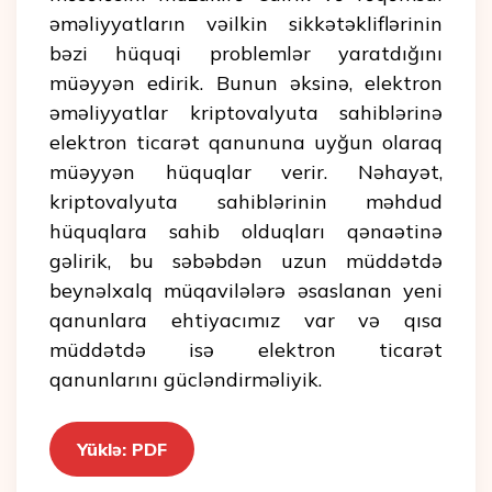
əməliyyatların vəilkin sikkətəkliflərinin
bəzi hüquqi problemlər yaratdığını
müəyyən edirik. Bunun əksinə, elektron
əməliyyatlar kriptovalyuta sahiblərinə
elektron ticarət qanununa uyğun olaraq
müəyyən hüquqlar verir. Nəhayət,
kriptovalyuta sahiblərinin məhdud
hüquqlara sahib olduqları qənaətinə
gəlirik, bu səbəbdən uzun müddətdə
beynəlxalq müqavilələrə əsaslanan yeni
qanunlara ehtiyacımız var və qısa
müddətdə isə elektron ticarət
qanunlarını gücləndirməliyik.
Yüklə: PDF