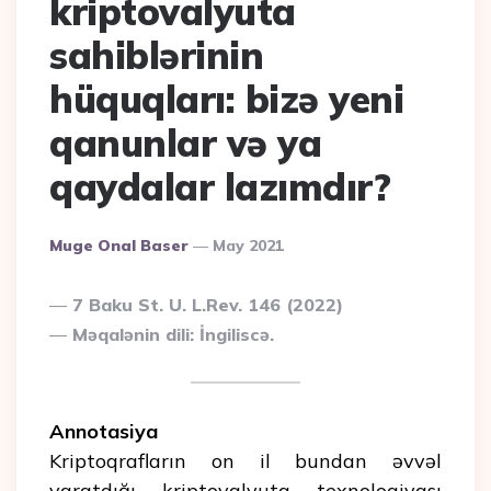
kriptovalyuta
sahiblərinin
hüquqları: bizə yeni
qanunlar və ya
qaydalar lazımdır?
Posted
Muge Onal Baser
May 2021
By
7 Baku St. U. L.Rev. 146 (2022)
Məqalənin dili: İngiliscə.
Annotasiya
Kriptoqrafların on il bundan əvvəl
yaratdığı kriptovalyuta texnologiyası