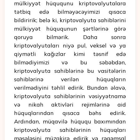
mülkiyyət hüququnu kriptovalyutalara
tətbiq edə bilməyəcəyimizi qısaca
bildiririk; belə ki, kriptovalyuta sahiblərini
mülkiyyət hüququnun şərtlərinə görə
qoruya bilmərik. Daha sonra
kriptovalyutaları niyə pul, veksel və ya
qiymətli kağızlar kimi təsnif edə
bilmədiyimizi və bu səbəbdən,
kriptovalyuta sahiblərinə bu vasitələrin
sahiblərinə verilən hüquqların
verilmədiyini təhlil edirik. Bundan əlavə,
kriptovalyuta sahiblərinin vəsiyyətnamə
və nikah aktivləri rejimlərinə aid
hüquqlarından qısaca bəhs edirik.
Ardından, müqavilə hüququ baxımından
kriptovalyuta sahiblərinin hüquqları
məsələsini müzakirə edirik və rəqəmsal