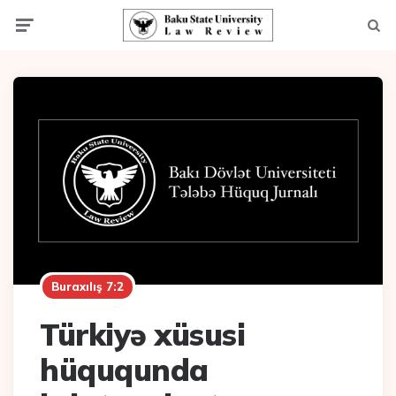
Menu
Axta
Buraxılış 7:2
Türkiyə xüsusi
hüququnda