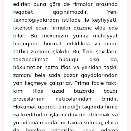
edirlər; buna görə də firmalar arasında
rəqabət qaçınılmazdır. Yeni
texnologiyalardan istifadə ilə keyfiyyətli
istehsal edən firmalar qazanc əldə edə
bilər. Bu mexanizm yalnız mülkiyyət
hüququna hörmət edildikdə və onun
tətbiq zamanı işləkdir. Bu, fiziki şəxslərin
təkzibedilməz hüququ olsa da,
hökumətlər hətta iflas və yenidən təşkil
zamanı belə sadə bazar qaydalarından
yan keçməyə çalışırlar. Prima facie faktı
kimi iflas azad bazarda bazar
proseslərinin nəticələrindən biridir.
Hökumət aparatı olmadığı təqdirdə firma
və kreditorlar işlərini davam etdirmək və
ya ödəmə müddətini təxirə salmaq, eləcə
də borcları ödənişləri üçün ödəmə