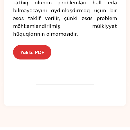
tətbiq olunan problemləri həll edə
bilməyəcəyini aydınlaşdırmaq üçün bir
əsas təklif verilir, çünki əsas problem
möhkəmləndirilmiş mülkiyyət
hüquqlarının olmamasıdır.
Yüklə: PDF