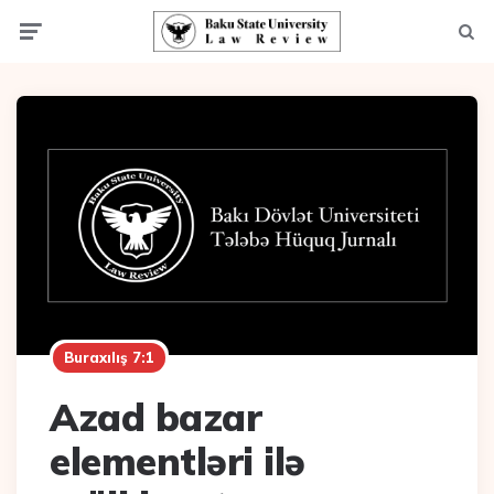
Menu
Axta
Buraxılış 7:1
Azad bazar
elementləri ilə