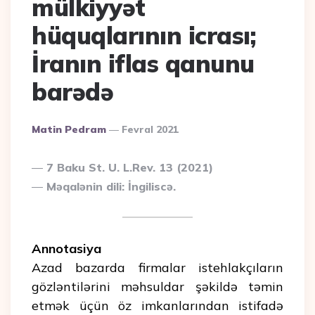
mülkiyyət
hüquqlarının icrası;
İranın iflas qanunu
barədə
Posted
Matin Pedram
Fevral 2021
By
7 Baku St. U. L.Rev. 13 (2021)
Məqalənin dili: İngiliscə.
Annotasiya
Azad bazarda firmalar istehlakçıların
gözləntilərini məhsuldar şəkildə təmin
etmək üçün öz imkanlarından istifadə