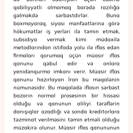
qabiliyyətli olmamaq barədə razılığa
gəlməkdə sərbəstdirlər. Buna
baxmayaraq, siyasi mənfəətlərinə görə
hökumətlər iş yerləri ilə təmin etmək,
subsidiya vermək kimi müdaxilə
metodlarından istifadə yolu ilə iflas edən
firmaları qorumaq üçün müasir iflas
qanunu qəbul edir və onlara
yenidənqurma imkanı verir. Müasir iflas
qanunu hazırlayan İran bu məqalənin
nümunəsidir. Bu məqalədə iflasın sərbəst
bazarın normal prosesinin bir hissəsi
olduğu və qanunun aliliyi tərəflərin
danışıqlar azadlığı və sonda kreditorlara
təzminat verilməsini təmin etməli olduğu
müzakirə olunur. Müasir iflas qanununun