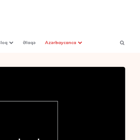
loq
Əlaqə
Azərbaycanca