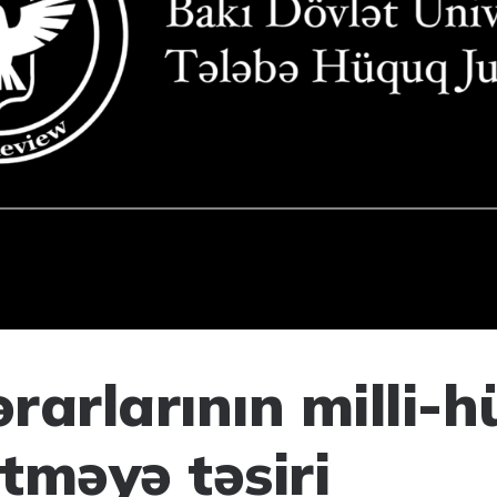
rarlarının milli-h
tməyə təsiri