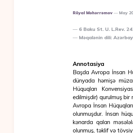
Posted
Röyal Məhərrəmov
May 2
By
6 Baku St. U. L.Rev. 2
Məqalənin dili: Azərba
Annotasiya
Başda Avropa İnsan Hüq
dünyada həmişə müzak
Hüquqları Konvensiyas
edilmişdir) qurulmuş b
Avropa İnsan Hüquqları 
olunmuşdur. İnsan hüquq
kənarda qalan məsələlə
olunmuş, təklif və tövsiyə