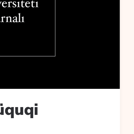
üquqi