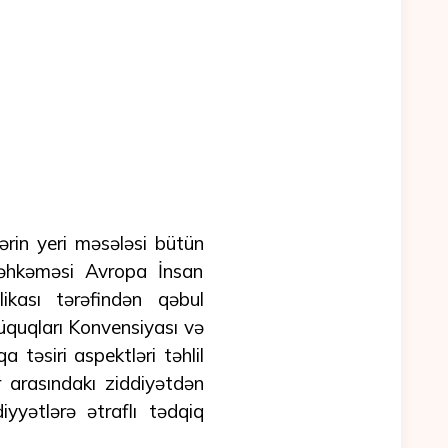
rin yeri məsələsi bütün
əhkəməsi Avropa İnsan
ikası tərəfindən qəbul
quqları Konvensiyası və
təsiri aspektləri təhlil
r arasındakı ziddiyətdən
yyətlərə ətraflı tədqiq