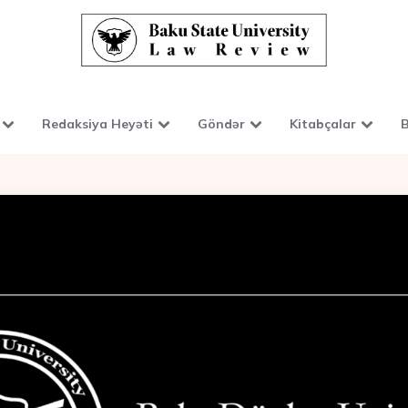
Redaksiya Heyəti
Göndər
Kitabçalar
B