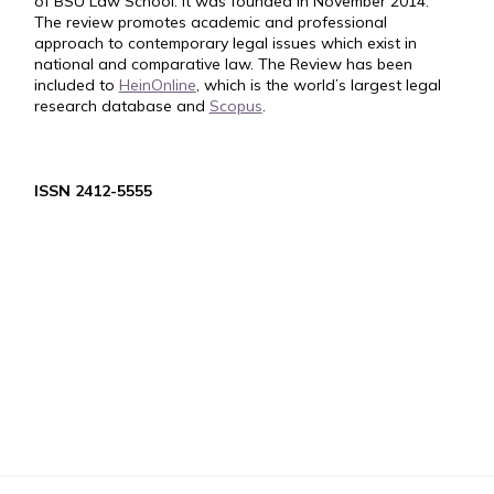
of BSU Law School. It was founded in November 2014.
The review promotes academic and professional
approach to contemporary legal issues which exist in
national and comparative law. The Review has been
included to
HeinOnline
, which is the world’s largest legal
research database and
Scopus
.
ISSN 2412-5555