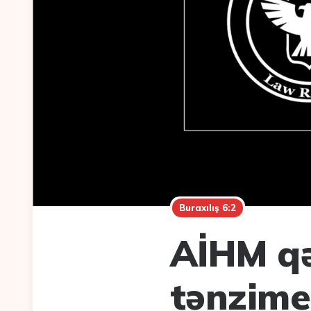
Buraxılış 6:2
AİHM qə
tənzime