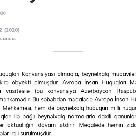
020
42 (2020)
ycanca.
uqları Konvensiyası olmaqla, beynəlxalq müqavilələ
irə obyekti olmuşdur. Avropa İnsan Hüquqları M
ı vasitəsilə (bu konvensiya Azərbaycan Respubl
ir məhkəmədir. Bu səbəbdən məqalədə Avropa İnsan Hü
Məhkəməsi, həm də beynəlxalq hüququn milli hüquqa 
ları ilə bağlı beynəlxalq normalarla daxili qanunla
r aktuallığını davam etdirir. Məqalədə həmin ziddi
lər irəli sürülmüşdür.