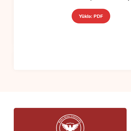
Yüklə: PDF