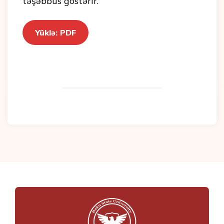
təşəbbüs göstərir.
Yüklə: PDF