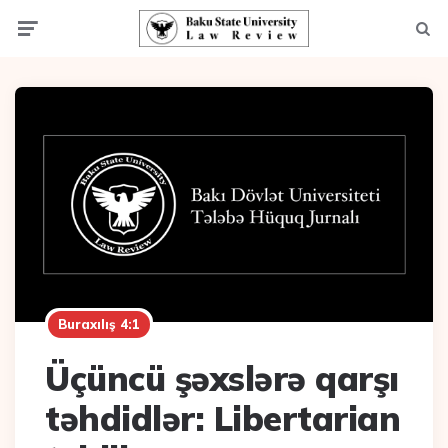
Menu
Axta
Buraxılış 4:1
Üçüncü şəxslərə qarşı
təhdidlər: Libertarian