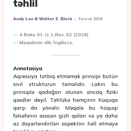
təhlil
Posted
Andy Loo & Walter E. Block
Fevral 2018
By
4 Baku St. U. L.Rev. 52 (2018)
Məqalənin dili: İngiliscə.
Annotasiya
Aqressiya tətbiq etməmək prinsipi bütün
sivil strukturun təməlidir. Lakin bu
prinsiplə qadağan olunan ancaq fiziki
qəsdlər deyil. Təhlükə həmçinin hüquqa
qarşı da yönəlir. Məqalə bu hüquqi
fəlsəfənin əsasən gizli qalan və ya daha
az dəyərləndirilən aspektini həll etməyə