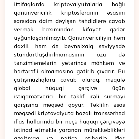
ittifaqlarda kriptovalyutalarla bağlı
qanunvericilik, kriptosferanın əsasını
sarsıdan daim dəyişən təhdidlərə cavab
vermək baxımından kifayət qədər
uyğunlaşdırılmayıb. Qanunvericiliyin həm
daxili, həm də beynəlxalq səviyyədə
standartlaşdırılmamasının özü də
tənzimləmələrin yetərincə möhkəm və
hərtərəfli olmamasına gətirib çıxarır. Bu
çatışmazlıqlara cavab olaraq, məqalə
qlobal hüquqi çərçivə üçün
istiqamətverici bir təklif irəli sürməyi
qarşısına məqsəd qoyur. Təklifin əsas
məqsədi kriptovalyuta bazalı transsərhəd
iflas hallarında bir neçə hüquqi çərçivəyə
istinad etməklə yaranan mürəkkəblikləri
azaltmaq və nəticə etibarilə iflas