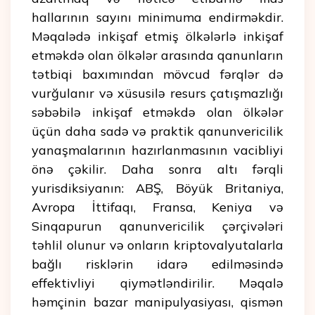
hallarının sayını minimuma endirməkdir.
Məqalədə inkişaf etmiş ölkələrlə inkişaf
etməkdə olan ölkələr arasında qanunların
tətbiqi baxımından mövcud fərqlər də
vurğulanır və xüsusilə resurs çatışmazlığı
səbəbilə inkişaf etməkdə olan ölkələr
üçün daha sadə və praktik qanunvericilik
yanaşmalarının hazırlanmasının vacibliyi
önə çəkilir. Daha sonra altı fərqli
yurisdiksiyanın: ABŞ, Böyük Britaniya,
Avropa İttifaqı, Fransa, Keniya və
Sinqapurun qanunvericilik çərçivələri
təhlil olunur və onların kriptovalyutalarla
bağlı risklərin idarə edilməsində
effektivliyi qiymətləndirilir. Məqalə
həmçinin bazar manipulyasiyası, qismən