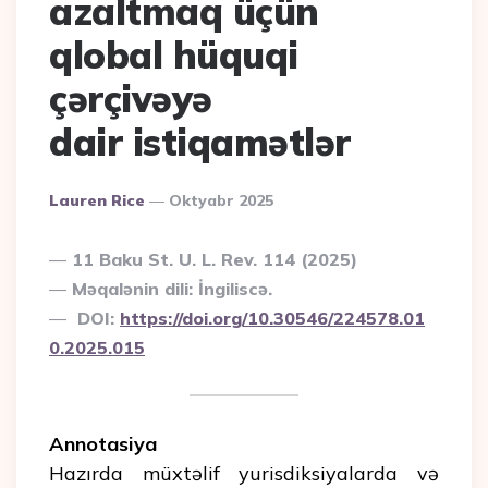
azaltmaq üçün
qlobal hüquqi
çərçivəyə
dair istiqamətlər
Posted
Lauren Rice
Oktyabr 2025
By
11 Baku St. U. L. Rev. 114 (2025)
Məqalənin dili: İngiliscə.
DOI:
https://doi.org/10.30546/224578.01
0.2025.015
Annotasiya
Hazırda müxtəlif yurisdiksiyalarda və