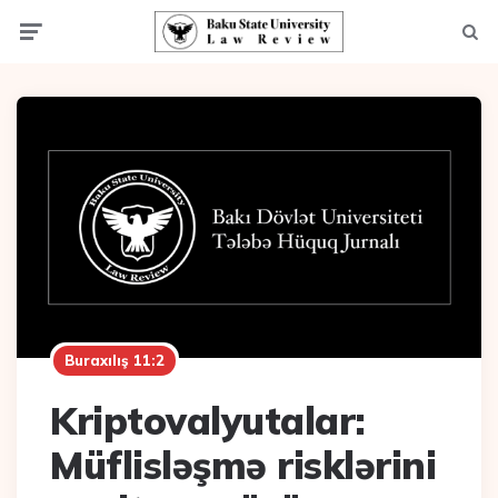
Menu
Axta
Buraxılış 11:2
Kriptovalyutalar:
Müflisləşmə risklərini