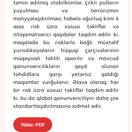
təmin edilmiş stabilkoinlər, çirkli pulların
yuyulması və terrorizmin
maliyyələşdirilməsi, habelə oğurluq kimi 4
əsas risk üzrə xüsusi təkliflər və
istiqamətverici qaydalar təqdim edilir ki,
məqalədə bu risklərlə bağlı müxtəlif
yurisdiksiyaların hüquqi çərçivələrinin
müqayisəli təhlili aparılır və mövcud
qanunvericiliklərin qeyd olunan
təhdidlərə qarşı yetərsiz qaldığı
məqamlar vurğulanır. Əlavə olaraq, hər
bir risk üzrə xüsusi təkliflər təqdim edilir
ki, bu da qlobal qanunvericiliyin daha çox
standartlaşdırılmasına xidmət edir.
Yüklə: PDF