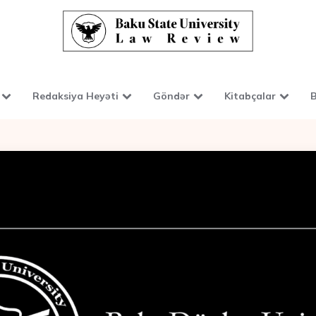
Redaksiya Heyəti
Göndər
Kitabçalar
B