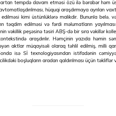
nin artan tempdə davam etməsi özü ilə bərabər həm üst
ərin avtomatlaşdırılması, hüquqi araşdırmaya ayrılan vax
edilməsi kimi üstünlüklərə malikdir. Bununla belə, vəkil
rın təqdim edilməsi və fərdi məlumatların yayılması
in vəkillik peşəsinə təsiri ABŞ-də bir sıra vəkillər koll
kontekstində araşdırılır. Həmçinin yazıda həmin sə
ləyən aktlar müqayisəli olaraq təhlil edilmiş, milli qan
 Sonda isə Sİ texnologiyasından istifadənin cəmiyyə
likdəki boşluqların aradan qaldırılması üçün təkliflər v