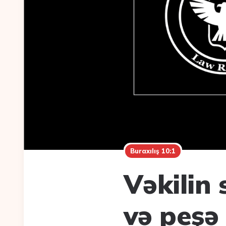
Buraxılış 10:1
Vəkilin 
və peşə