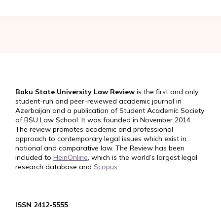
Baku State University Law Review
is the first and only
student-run and peer-reviewed academic journal in
Azerbaijan and a publication of Student Academic Society
of BSU Law School. It was founded in November 2014.
The review promotes academic and professional
approach to contemporary legal issues which exist in
national and comparative law. The Review has been
included to
HeinOnline
, which is the world’s largest legal
research database and
Scopus
.
ISSN 2412-5555