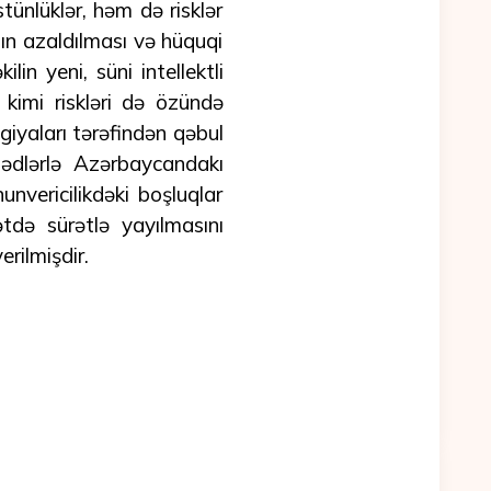
ünlüklər, həm də risklər
tın azaldılması və hüquqi
in yeni, süni intellektli
 kimi riskləri də özündə
egiyaları tərəfindən qəbul
nədlərlə Azərbaycandakı
unvericilikdəki boşluqlar
tdə sürətlə yayılmasını
erilmişdir.