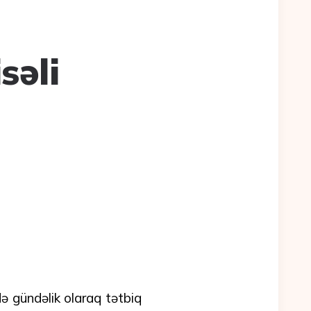
səli
də gündəlik olaraq tətbiq