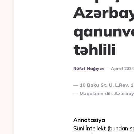
Azərba
qanunver
təhlili
Posted
Rüfət Nağıyev
Aprel 2024
By
10 Baku St. U. L.Rev. 
Məqalənin dili: Azərba
Annotasiya
Süni İntellekt (bundan s