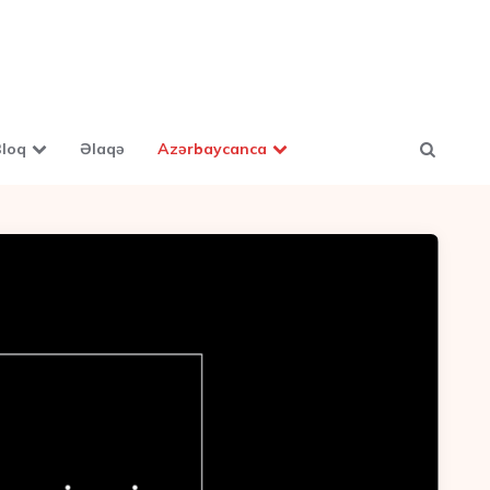
loq
Əlaqə
Azərbaycanca