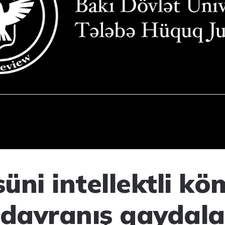
süni intellektli kö
 davranış qaydalar