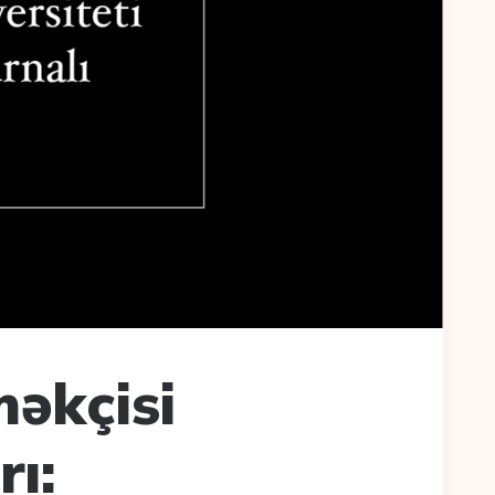
məkçisi
ı: