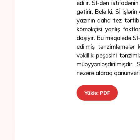
edilir. Sİ-dən istifadə
gətirir. Belə ki, Sİ işl
yazının daha tez tərtib 
köməkçisi yanlış faktla
daşıyır. Bu məqalədə Sİ-n
edilmiş tənzimləmələr 
vəkillik peşəsini tənzim
müəyyənləşdirilmişdir.
nəzərə alaraq qanunverici
Yüklə: PDF