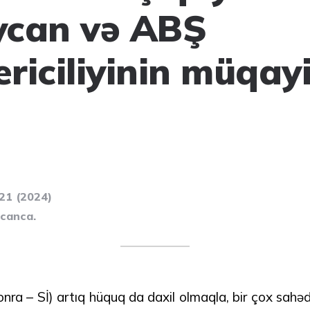
ycan və ABŞ
iciliyinin müqayi
121 (2024)
ycanca.
onra – Sİ) artıq hüquq da daxil olmaqla, bir çox sahə