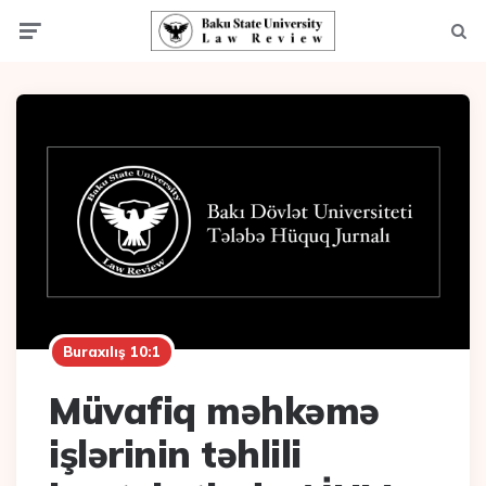
Menu
Axta
Buraxılış 10:1
Müvafiq məhkəmə
işlərinin təhlili