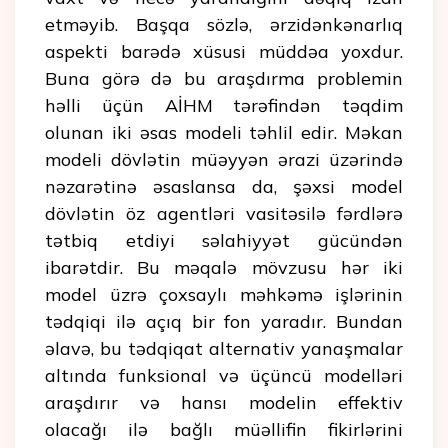
etməyib. Başqa sözlə, ərzidənkənarlıq
aspekti barədə xüsusi müddəa yoxdur.
Buna görə də bu araşdırma problemin
həlli üçün AİHM tərəfindən təqdim
olunan iki əsas modeli təhlil edir. Məkan
modeli dövlətin müəyyən ərazi üzərində
nəzarətinə əsaslansa da, şəxsi model
dövlətin öz agentləri vasitəsilə fərdlərə
tətbiq etdiyi səlahiyyət gücündən
ibarətdir. Bu məqalə mövzusu hər iki
model üzrə çoxsaylı məhkəmə işlərinin
tədqiqi ilə açıq bir fon yaradır. Bundan
əlavə, bu tədqiqat alternativ yanaşmalar
altında funksional və üçüncü modelləri
araşdırır və hansı modelin effektiv
olacağı ilə bağlı müəllifin fikirlərini