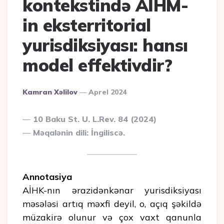
kontekstində AİHM-
in eksterritorial
yurisdiksiyası: hansı
model effektivdir?
Posted
Kamran Xəlilov
Aprel 2024
By
10 Baku St. U. L.Rev. 84 (2024)
Məqalənin dili: İngiliscə.
Annotasiya
AİHK-nın ərazidənkənar yurisdiksiyası
məsələsi artıq məxfi deyil, o, açıq şəkildə
müzakirə olunur və çox vaxt qanunla