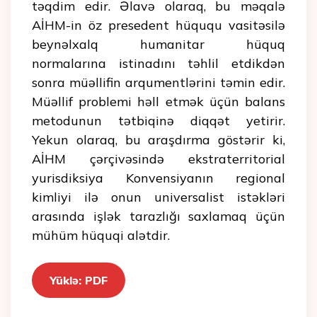
təqdim edir. Əlavə olaraq, bu məqalə
AİHM-in öz presedent hüququ vasitəsilə
beynəlxalq humanitar hüquq
normalarına istinadını təhlil etdikdən
sonra müəllifin arqumentlərini təmin edir.
Müəllif problemi həll etmək üçün balans
metodunun tətbiqinə diqqət yetirir.
Yekun olaraq, bu araşdırma göstərir ki,
AİHM çərçivəsində ekstraterritorial
yurisdiksiya Konvensiyanın regional
kimliyi ilə onun universalist istəkləri
arasında işlək tarazlığı saxlamaq üçün
mühüm hüquqi alətdir.
Yüklə: PDF