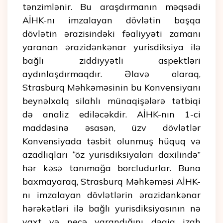
tənzimlənir. Bu araşdırmanın məqsədi
AİHK-nı imzalayan dövlətin başqa
dövlətin ərazisindəki fəaliyyəti zamanı
yaranan ərazidənkənar yurisdiksiya ilə
bağlı ziddiyyətli aspektləri
aydınlaşdırmaqdır. Əlavə olaraq,
Strasburq Məhkəməsinin bu Konvensiyanı
beynəlxalq silahlı münaqişələrə tətbiqi
də analiz ediləcəkdir. AİHK-nın 1-ci
maddəsinə əsasən, üzv dövlətlər
Konvensiyada təsbit olunmuş hüquq və
azadlıqları “öz yurisdiksiyaları daxilində”
hər kəsə tanımağa borcludurlar. Buna
baxmayaraq, Strasburq Məhkəməsi AİHK-
nı imzalayan dövlətlərin ərazidənkənar
hərəkətləri ilə bağlı yurisdiksiyasının nə
vaxt və necə yarandığını dəqiq izah