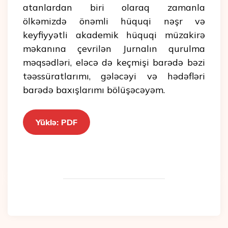
atanlardan biri olaraq zamanla
ölkəmizdə önəmli hüquqi nəşr və
keyfiyyətli akademik hüquqi müzakirə
məkanına çevrilən Jurnalın qurulma
məqsədləri, eləcə də keçmişi barədə bəzi
təəssüratlarımı, gələcəyi və hədəfləri
barədə baxışlarımı bölüşəcəyəm.
Yüklə: PDF