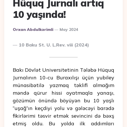
Hüquq Jurnalı artıq
10 yaşında!
Posted
Orxan Abdulkərimli
May 2024
By
10 Baku St. U. L.Rev. viii (2024)
Bakı Dövlət Universitetinin Tələbə Hüquq
Jurnalının 10-cu Buraxılışı üçün yubiley
münasibətilə yazmaq təklifi almağım
məndə qürur hissi oyatmaqla yanaşı,
gözümün önündə böyüyən bu 10 yaşlı
“uşağ”ın keçdiyi yolu və gələcəyi barədə
fikirlərimi təsvir etmək sevincini də bəxş
etmiş oldu. Bu yolda ilk addımları