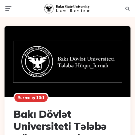
Menu
Axta
Buraxılış 10:1
Bakı Dövlət
Universiteti Tələbə