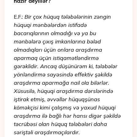
hazır deyillər?
E.F.:
Bir çox hüquq tələbələrinin zəngin
hüquqi mənbələrdən istifadə
bacarıqlarının olmadığı və ya bu
mənbələrə çıxış imkanlarına bələd
olmadıqları üçün onlara araşdırma
aparmaq üçün istiqamətləndirmə
gərəklidir. Ancaq düşünürəm ki, tələbələr
yönləndirmə sayəsində effektiv şəkildə
araşdırma aparmağa nail ola bilərlər.
Xüsusilə, hüquqi araşdırma dərslərində
iştirak etmiş, əvvəllər hüquqşünas
köməkçisi kimi çalışmış və yaxud hüquqi
araşdırma ilə bağlı hər hansı digər şəkildə
təcrübəsi olan hüquq tələbələri daha
səriştəli araşdırmaçılardır.