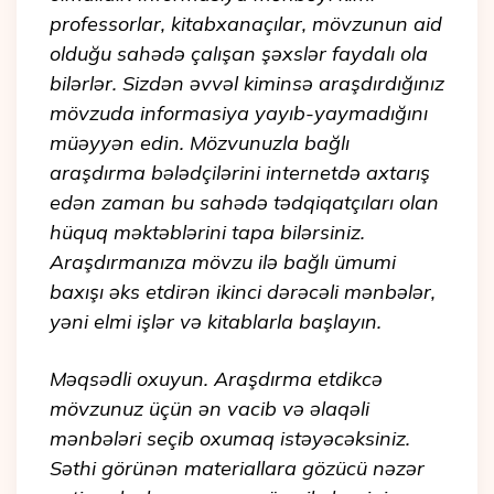
professorlar, kitabxanaçılar, mövzunun aid
olduğu sahədə çalışan şəxslər faydalı ola
bilərlər. Sizdən əvvəl kiminsə araşdırdığınız
mövzuda informasiya yayıb-yaymadığını
müəyyən edin. Mözvunuzla bağlı
araşdırma bələdçilərini internetdə axtarış
edən zaman bu sahədə tədqiqatçıları olan
hüquq məktəblərini tapa bilərsiniz.
Araşdırmanıza mövzu ilə bağlı ümumi
baxışı əks etdirən ikinci dərəcəli mənbələr,
yəni elmi işlər və kitablarla başlayın.
Məqsədli oxuyun. Araşdırma etdikcə
mövzunuz üçün ən vacib və əlaqəli
mənbələri seçib oxumaq istəyəcəksiniz.
Səthi görünən materiallara gözücü nəzər