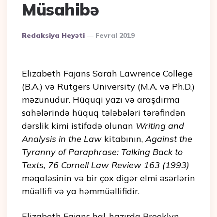
Müsahibə
Posted
Redaksiya Heyəti
Fevral 2019
By
Elizabeth Fajans Sarah Lawrence College
(B.A.) və Rutgers University (M.A. və Ph.D.)
məzunudur. Hüquqi yazı və araşdırma
sahələrində hüquq tələbələri tərəfindən
dərslik kimi istifadə olunan
Writing and
Analysis in the Law
kitabının,
Against the
Tyranny of Paraphrase: Talking Back to
Texts, 76 Cornell Law Review 163 (1993)
məqaləsinin və bir çox digər elmi əsərlərin
müəllifi və ya həmmüəllifidir.
Elizabeth Fajans hal-hazırda Brooklyn