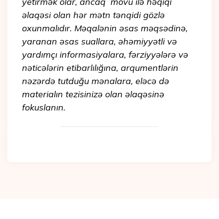
yetirmək olar, ancaq mövu ilə həqiqi
əlaqəsi olan hər mətn tənqidi gözlə
oxunmalıdır. Məqalənin əsas məqsədinə,
yaranan əsas suallara, əhəmiyyətli və
yardımçı informasiyalara, fərziyyələrə və
nəticələrin etibarlılığına, arqumentlərin
nəzərdə tutduğu mənalara, eləcə də
materialın tezisinizə olan əlaqəsinə
fokuslanın.