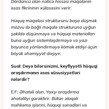
Dördüncü olan nəticə hissəsi məqalənin
əsas fikrininin xülasəsini verir.
Hüquq məqaləsi strukturunu başa düşmək
mözvu ilə bağlı məqalə strukturuna uyğun
şəkildə düşünməyə və hüquqi materialları
buna uyğun sistemləşdirməyə və yazı
boyunca yönləndirməyə kömək etdiyi üçün
böyük əhəmiyyət daşıyır.
Sual: Deyə bilərsinizmi, keyfiyyətli hüquqi
araşdırmanın əsas xüsusiyyətləri
nələrdir?
E.F.:
Əhatəli olun
.
Yaxşı araşdırma
əhatəliliyi gərəktirir. Bütün əlaqəli
məhkəmə işlərini, hüquqi sənədləri və