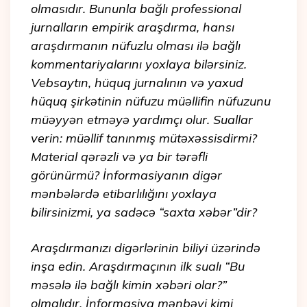
olmasıdır. Bununla bağlı professional
jurnalların empirik araşdırma, hansı
araşdırmanın nüfuzlu olması ilə bağlı
kommentariyalarını yoxlaya bilərsiniz.
Vebsaytın, hüquq jurnalının və yaxud
hüquq şirkətinin nüfuzu müəllifin nüfuzunu
müəyyən etməyə yardımçı olur. Suallar
verin: müəllif tanınmış mütəxəssisdirmi?
Material qərəzli və ya bir tərəfli
görünürmü? İnformasiyanın digər
mənbələrdə etibarlılığını yoxlaya
bilirsinizmi, ya sadəcə “saxta xəbər”dir?
Araşdırmanızı digərlərinin biliyi üzərində
inşa edin. Araşdırmaçının ilk sualı “Bu
məsələ ilə bağlı kimin xəbəri olar?”
olmalıdır. İnformasiya mənbəyi kimi