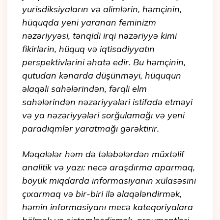
yurisdiksiyaların və alimlərin, həmçinin,
hüquqda yeni yaranan feminizm
nəzəriyyəsi, tənqidi irqi nəzəriyyə kimi
fikirlərin, hüquq və iqtisadiyyatın
perspektivlərini əhatə edir. Bu həmçinin,
qutudan kənarda düşünməyi, hüququn
əlaqəli sahələrindən, fərqli elm
sahələrindən nəzəriyyələri istifadə etməyi
və ya nəzəriyyələri sorğulamağı və yeni
paradiqmlər yaratmağı gərəktirir.
Məqalələr həm də tələbələrdən müxtəlif
analitik və yazı: necə araşdırma aparmaq,
böyük miqdarda informasiyanın xülasəsini
çıxarmaq və bir-biri ilə əlaqələndirmək,
həmin informasiyanı mecə kateqoriyalara