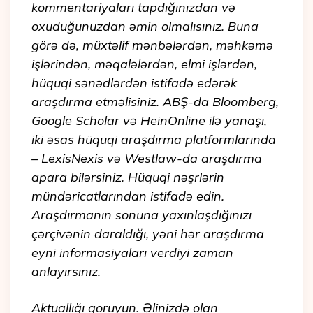
kommentariyaları tapdığınızdan və
oxuduğunuzdan əmin olmalısınız. Buna
görə də, müxtəlif mənbələrdən, məhkəmə
işlərindən, məqalələrdən, elmi işlərdən,
hüquqi sənədlərdən istifadə edərək
araşdırma etməlisiniz. ABŞ-da Bloomberg,
Google Scholar və HeinOnline ilə yanaşı,
iki əsas hüquqi araşdırma platformlarında
– LexisNexis və Westlaw-da araşdırma
apara bilərsiniz. Hüquqi nəşrlərin
mündəricatlarından istifadə edin.
Araşdırmanın sonuna yaxınlaşdığınızı
çərçivənin daraldığı, yəni hər araşdırma
eyni informasiyaları verdiyi zaman
anlayırsınız.
Aktuallığı qoruyun. Əlinizdə olan