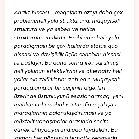
Analiz hissəsi – məqalənin özəyi daha çox
problem/həll yolu strukturuna, müqayisəli
struktura və ya səbəb və nəticə
strukturuna malikdir. Problemin həlli yolu
paradiqması bir çox hallarda status quo
hissəsi və dəyişiklik üçün səbəblər hissəsi
ilə başlayır. Bu daha sonra irəli sürülmüş
həll yolunun effektivliyini və alternativ həll
yollarının zəifliklərini izah edir. Müqayisəli
paraqdiqmalar bir seçimin digərləri
üzərində üstünlüyünü əsaslandırmaq, yəni
məhkəmədə mübahisə tərəfinin çəkişən
maraqlarının balanslaşdırılması və ya
müxtəlif yanaşmalar arasında seçim
etmək ehtiyacıyarandıqda faydalıdır. Bu
zaman hər nöqtəni alternativ seçimlərin