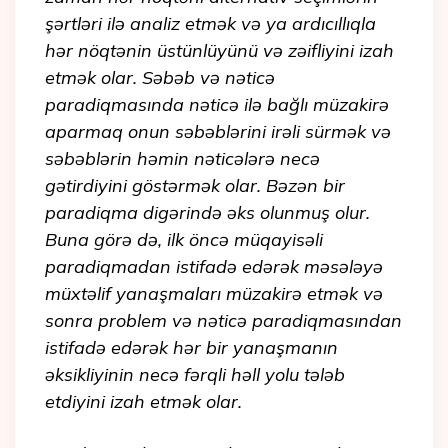
şərtləri ilə analiz etmək və ya ardıcıllıqla
hər nöqtənin üstünlüyünü və zəifliyini izah
etmək olar. Səbəb və nəticə
paradiqmasında nəticə ilə bağlı müzakirə
aparmaq onun səbəblərini irəli sürmək və
səbəblərin həmin nəticələrə necə
gətirdiyini göstərmək olar. Bəzən bir
paradiqma digərində əks olunmuş olur.
Buna görə də, ilk öncə müqayisəli
paradiqmadan istifadə edərək məsələyə
müxtəlif yanaşmaları müzakirə etmək və
sonra problem və nəticə paradiqmasından
istifadə edərək hər bir yanaşmanın
əksikliyinin necə fərqli həll yolu tələb
etdiyini izah etmək olar.