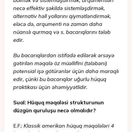
bölmək və sistemləşdirmək, arqumentləri
necə effektiv şəkildə sistemləşdirmək,
alternativ həll yollarını qiymətləndirmək,
eləcə də, arqumenti nə zaman daha
nüanslı qurmaq və s. bacarıqlarını tələb
edir.
Bu bacarıqlardan istifadə edilərək ərsəyə
gətirilən məqalə öz müəllifini (tələbəni)
potensial işə götürənlər üçün daha maraqlı
edir, çünki bu bacarıqlar uğurlu hüquq
praktikası üçün əhəmiyyətlidir.
Sual: Hüquq məqaləsi strukturunun
düzgün quruluşu necə olmalıdır?
E.F.:
Klassik amerikan hüquq məqalələri 4