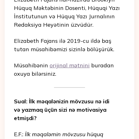
Hüquq Məktəbinin Dosenti,
Hüquqi Yazı
İnstitutunun və Hüquq Yazı Jurnalının
Redaksiya Heyətinin üzvüdür.
Elizabeth Fajans ilə 2019-cu ildə baş
tutan müsahibəmizi sizinlə bölüşürük.
Müsahibənin
orijinal mətnini
buradan
oxuya bilərsiniz.
Sual: İlk məqalənizin mövzusu nə idi
və yazmaq üçün sizi nə motivasiya
etmişdi?
E.F.:
İlk məqaləmin mövzusu hüquq