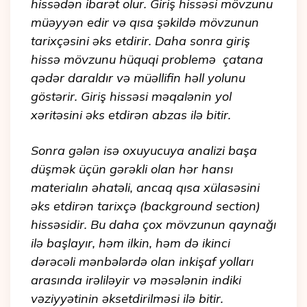
hissədən ibarət olur. Giriş hissəsi mövzunu
müəyyən edir və qısa şəkildə mövzunun
tarixçəsini əks etdirir. Daha sonra giriş
hissə mövzunu hüquqi problemə çatana
qədər daraldır və müəllifin həll yolunu
göstərir. Giriş hissəsi məqalənin yol
xəritəsini əks etdirən abzas ilə bitir.
Sonra gələn isə oxuyucuya analizi başa
düşmək üçün gərəkli olan hər hansı
materialın əhatəli, ancaq qısa xülasəsini
əks etdirən tarixçə (background section)
hissəsidir. Bu daha çox mövzunun qaynağı
ilə başlayır, həm ilkin, həm də ikinci
dərəcəli mənbələrdə olan inkişaf yolları
arasında irəliləyir və məsələnin indiki
vəziyyətinin əksetdirilməsi ilə bitir.