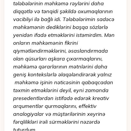
tələbələrinin məhkəmə rəylərini daha
diqqətlə və tənqidi şəkildə oxumaqlarının
vacibliyi ilə bağlı idi. Tələbələrimin sadəcə
məhkəmənin dediklərini başqa sözlərlə
yenidən ifadə etməklərini istəmirdim. Mən
onların məhkəmənin fikrini
qiymətləndirməklərini, əsaslandırmada
olan qüsurları aşkara çıxarmaqlarını,
məhkəmə qərarlarının mətnlərini daha
geniş kontekslərlə əlaqələndirərək yalnız
məhkəmə işinin nəticəsinin qabaqcadan
təxmin etməklərini deyil, eyni zamanda
presedentlərdən istifadə edərək kreativ
arqumentlər qurmaqlarını, effektiv
analogiyalar və müştərilərinin xeyrinə
fərqlilikləri irəli sürməklərini nəzərdə
tuturdum.