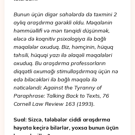
Bunun üçün digər sahələrdə də təxmini 2
aylıq araşdırma gərəkli oldu. Məqalənin
həmmüəllifi və mən tənqidi düşünmək,
eləcə də koqnitiv psixologiya ilə bağlı
məqalələr oxuduq. Biz, həmçinin, hüquq
təhsili, hüquqi yazı ilə əlaqəli məqalələri
oxuduq. Bu araşdırma professorların
diqqətli oxumağı stimullaşdırmaq üçün nə
edə biləcəkləri ilə bağlı məqalə ilə
nəticələndi: Against the Tyranny of
Paraphrase: Talking Back to Texts, 76
Cornell Law Review 163 (1993).
Sual: Sizcə, tələbələr ciddi araşdırma
həyata keçirə bilərlər, yoxsa bunun üçün