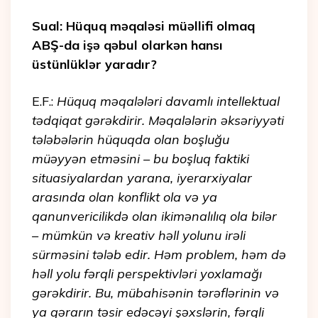
Sual: Hüquq məqaləsi müəllifi olmaq
ABŞ-da işə qəbul olarkən hansı
üstünlüklər yaradır?
E.F.:
Hüquq məqalələri davamlı intellektual
tədqiqat gərəkdirir. Məqalələrin əksəriyyəti
tələbələrin hüquqda olan boşluğu
müəyyən etməsini – bu boşluq faktiki
situasiyalardan yarana, iyerarxiyalar
arasında olan konflikt ola və ya
qanunvericilikdə olan ikimənalılıq ola bilər
– mümkün və kreativ həll yolunu irəli
sürməsini tələb edir. Həm problem, həm də
həll yolu fərqli perspektivləri yoxlamağı
gərəkdirir. Bu, mübahisənin tərəflərinin və
ya qərarın təsir edəcəyi şəxslərin, fərqli