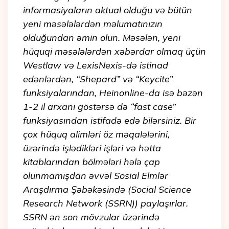
informasiyaların aktual olduğu və bütün
yeni məsələlərdən məlumatınızın
olduğundan əmin olun. Məsələn, yeni
hüquqi məsələlərdən xəbərdar olmaq üçün
Westlaw və LexisNexis-də istinad
edənlərdən, “Shepard” və “Keycite”
funksiyalarından, Heinonline-da isə bəzən
1-2 il arxanı göstərsə də “fast case”
funksiyasından istifadə edə bilərsiniz. Bir
çox hüquq alimləri öz məqalələrini,
üzərində işlədikləri işləri və hətta
kitablarından bölmələri hələ çap
olunmamışdan əvvəl Sosial Elmlər
Araşdırma Şəbəkəsində (Social Science
Research Network (SSRN)) paylaşırlar.
SSRN ən son mövzular üzərində